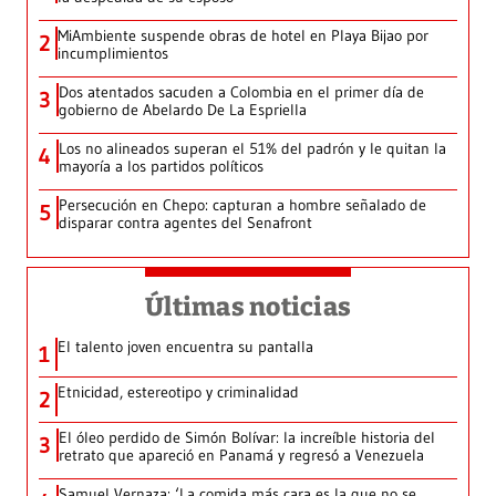
MiAmbiente suspende obras de hotel en Playa Bijao por
2
incumplimientos
Dos atentados sacuden a Colombia en el primer día de
3
gobierno de Abelardo De La Espriella
Los no alineados superan el 51% del padrón y le quitan la
4
mayoría a los partidos políticos
Persecución en Chepo: capturan a hombre señalado de
5
disparar contra agentes del Senafront
Últimas noticias
El talento joven encuentra su pantalla​
1
Etnicidad, estereotipo y criminalidad
2
El óleo perdido de Simón Bolívar: la increíble historia del
3
retrato que apareció en Panamá y regresó a Venezuela
Samuel Vernaza: ‘La comida más cara es la que no se