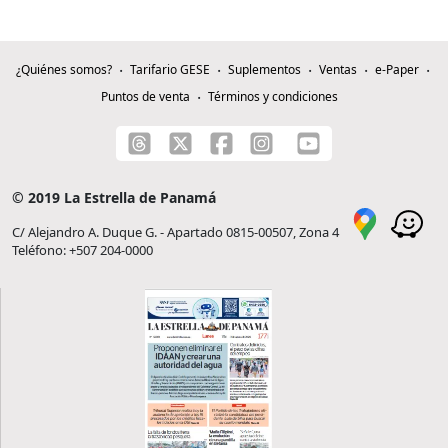
¿Quiénes somos?
Tarifario GESE
Suplementos
Ventas
e-Paper
Puntos de venta
Términos y condiciones
© 2019 La Estrella de Panamá
C/ Alejandro A. Duque G. - Apartado 0815-00507, Zona 4
Teléfono: +507 204-0000