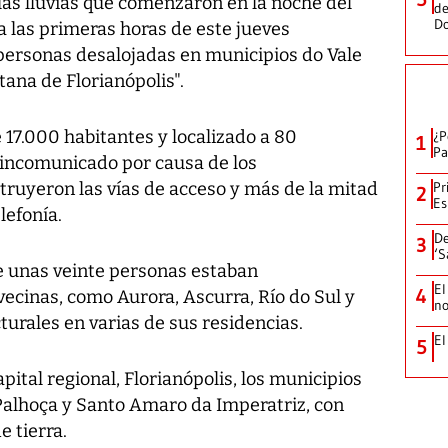
 las lluvias que comenzaron en la noche del
de
D
a las primeras horas de este jueves
personas desalojadas en municipios do Vale
tana de Florianópolis".
 17.000 habitantes y localizado a 80
¿P
1
Pa
incomunicado por causa de los
truyeron las vías de acceso y más de la mitad
Pr
2
Es
lefonía.
De
3
‘S
e unas veinte personas estaban
El
4
ecinas, como Aurora, Ascurra, Río do Sul y
no
urales en varias de sus residencias.
El
5
pital regional, Florianópolis, los municipios
Palhoça y Santo Amaro da Imperatriz, con
 tierra.