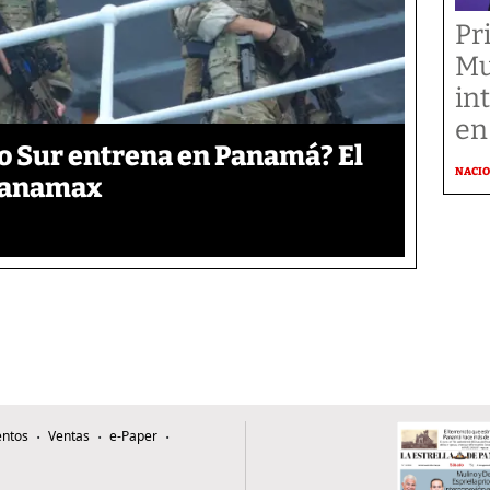
Pr
Mu
in
en
o Sur entrena en Panamá? El
NACI
 Panamax
ntos
Ventas
e-Paper