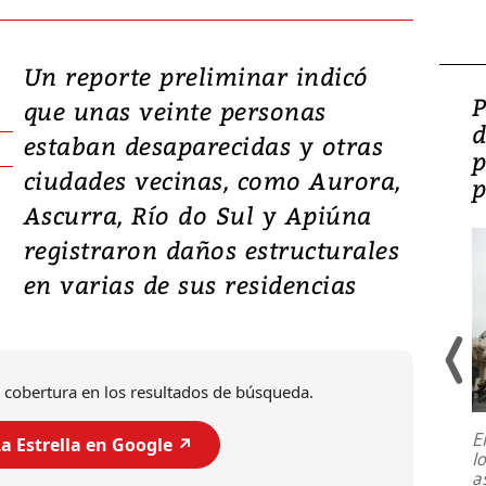
Un reporte preliminar indicó
Video: Lula lanza su
P
que unas veinte personas
candidatura con
d
estaban desaparecidas y otras
promesas de inversión
p
ciudades vecinas, como Aurora,
en defensa, educación y
p
Ascurra, Río do Sul y Apiúna
tierras raras
registraron daños estructurales
en varias de sus residencias
 cobertura en los resultados de búsqueda.
E
a Estrella en Google ↗️
l
Entre recuerdos y escuetas
a
referencias hacia sus adversarios, el