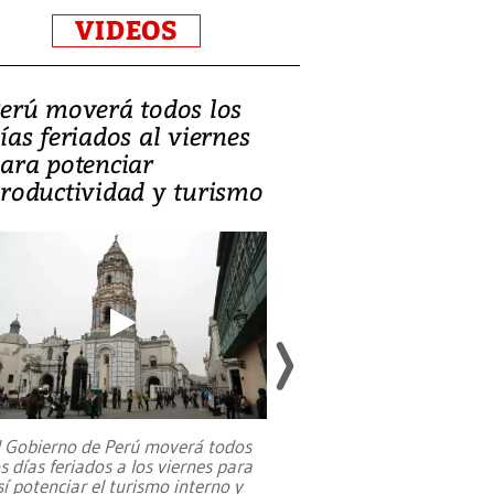
VIDEOS
erú moverá todos los
Video, Catalin
ías feriados al viernes
‘Si la gente el
ara potenciar
criminales, la
roductividad y turismo
sociedades de
suicidarse’
l Gobierno de Perú moverá todos
os días feriados a los viernes para
La exmagistrada co
sí potenciar el turismo interno y
sobre el rol de contr