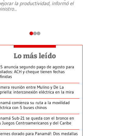
ejorar la productividad, informó el
periodismo, el derech
inistro
...
reformas constitucio
desafíos de nuevas t
Lo más leído
S anuncia segundo pago de agosto para
bilados: ACH y cheque tienen fechas
finidas
imera reunión entre Mulino y De La
priella: interconexión eléctrica en la mira
namá comienza su ruta a la movilidad
éctrica con 5 buses chinos
namá Sub-21 se queda con el bronce en
s Juegos Centroamericanos y del Caribe
iernes dorado para Panamá!: Dos medallas