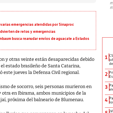
m
presidente de Brasil, Luiz Inácio Lula
m
da Silva, oficializó este domingo su
candidatura
...
n varias emergencias atendidas por Sinaproc
dvierten de retos y emergencias
inbaum busca reanudar envíos de aguacate a Estados
CS
1
n y otras veinte están desaparecidas debido
ju
de
n el estado brasileño de Santa Catarina,
 este jueves la Defensa Civil regional.
Pr
2
Es
Pa
smo de socorro, seis personas murieron en
3
el
y otra en Ibirama, ambos municipios de la
Pa
ajaí, próxima del balneario de Blumenau.
4
lo
¡V
5