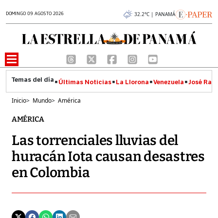
DOMINGO 09 AGOSTO 2026
32.2°C | PANAMÁ
Últimas Noticias
La Llorona
Venezuela
José Raúl
Inicio
>
Mundo
>
América
AMÉRICA
Las torrenciales lluvias del
huracán Iota causan desastres
en Colombia