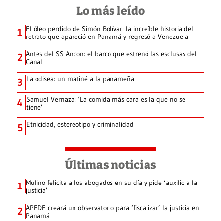
Lo más leído
El óleo perdido de Simón Bolívar: la increíble historia del
1
retrato que apareció en Panamá y regresó a Venezuela
Antes del SS Ancon: el barco que estrenó las esclusas del
2
Canal
La odisea: un matiné a la panameña
3
Samuel Vernaza: ‘La comida más cara es la que no se
4
tiene’
Etnicidad, estereotipo y criminalidad
5
Últimas noticias
Mulino felicita a los abogados en su día y pide ‘auxilio a la
1
justicia’
APEDE creará un observatorio para ‘fiscalizar’ la justicia en
2
Panamá