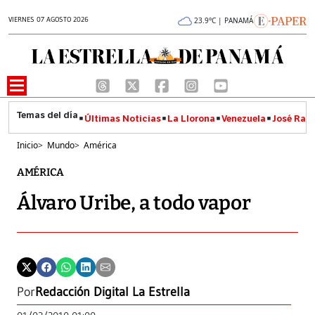
VIERNES 07 AGOSTO 2026
23.9°C | PANAMÁ
Últimas Noticias
La Llorona
Venezuela
José Raúl
Inicio
>
Mundo
>
América
AMÉRICA
Álvaro Uribe, a todo vapor
Por
Redacción Digital La Estrella