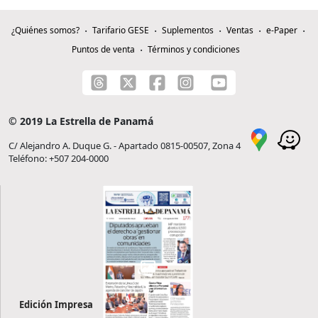
¿Quiénes somos?
Tarifario GESE
Suplementos
Ventas
e-Paper
Puntos de venta
Términos y condiciones
© 2019 La Estrella de Panamá
C/ Alejandro A. Duque G. - Apartado 0815-00507, Zona 4
Teléfono: +507 204-0000
Edición Impresa