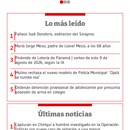
Lo más leído
Fallece José Donderis, exdirector del Sinaproc
1
Murió Jorge Messi, padre de Lionel Messi, a los 68 años
2
Pirámide de Lotería de Panamá | sorteo de este 9 de
3
agosto de 2026, según la IA
Mulino rechaza el nuevo modelo de Policía Municipal: ‘Ojalá
4
se tumbe eso’
Ordenan detención provisional de adolescente por presunta
5
posesión de arma en colegio
Últimas noticias
Capturan en Chiriquí a hombre investigado en la Operación
1
Trillizas por nuevo caso de violación a una menor