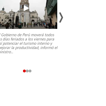
l Gobierno de Perú moverá todos
os días feriados a los viernes para
La exmagistrada co
sí potenciar el turismo interno y
sobre el rol de contr
ejorar la productividad, informó el
periodismo, el derech
inistro
...
reformas constitucio
desafíos de nuevas t