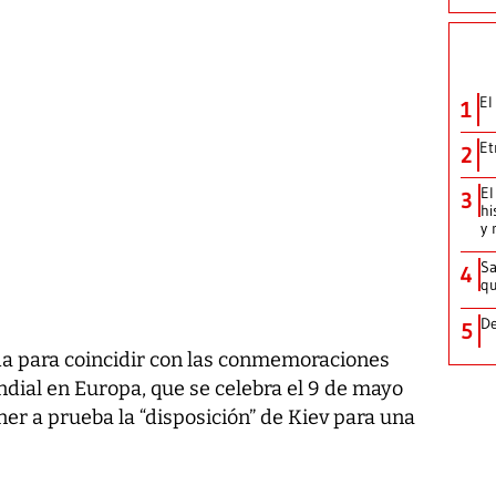
El
1
Et
2
El
3
hi
y 
Sa
4
qu
De
5
ada para coincidir con las conmemoraciones
dial en Europa, que se celebra el 9 de mayo
ner a prueba la “disposición” de Kiev para una