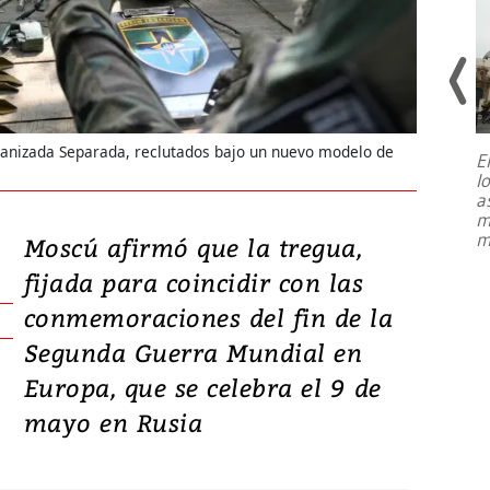
anizada Separada, reclutados bajo un nuevo modelo de
E
l
Entre recuerdos y escuetas
a
referencias hacia sus adversarios, el
m
presidente de Brasil, Luiz Inácio Lula
m
Moscú afirmó que la tregua,
da Silva, oficializó este domingo su
candidatura
...
fijada para coincidir con las
conmemoraciones del fin de la
Segunda Guerra Mundial en
Europa, que se celebra el 9 de
mayo en Rusia