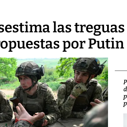
sestima las treguas
opuestas por Putin
Video: Lula lanza su
P
candidatura con
d
promesas de inversión
p
en defensa, educación y
p
tierras raras