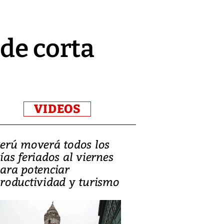
 de corta
VIDEOS
erú moverá todos los
Video, Catalin
ías feriados al viernes
‘Si la gente el
ara potenciar
criminales, la
roductividad y turismo
sociedades de
suicidarse’