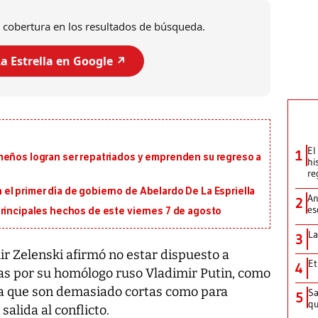
 cobertura en los resultados de búsqueda.
a Estrella en Google ↗️
El
1
meños logran ser repatriados y emprenden su regreso a
hi
re
l primer día de gobierno de Abelardo De La Espriella
An
2
es
principales hechos de este viernes 7 de agosto
La
3
r Zelenski afirmó no estar dispuesto a
Et
4
tas por su homólogo ruso Vladimir Putin, como
ima que son demasiado cortas como para
Sa
5
qu
alida al conflicto.