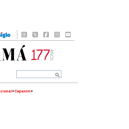
cional
Cepanim