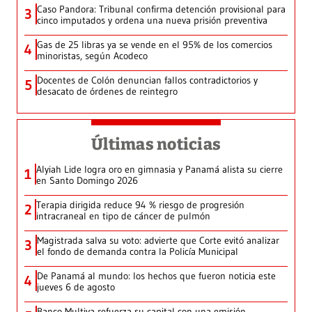
Caso Pandora: Tribunal confirma detención provisional para
3
cinco imputados y ordena una nueva prisión preventiva
Gas de 25 libras ya se vende en el 95% de los comercios
4
minoristas, según Acodeco
Docentes de Colón denuncian fallos contradictorios y
5
desacato de órdenes de reintegro
Últimas noticias
Alyiah Lide logra oro en gimnasia y Panamá alista su cierre
1
en Santo Domingo 2026
Terapia dirigida reduce 94 % riesgo de progresión
2
intracraneal en tipo de cáncer de pulmón
Magistrada salva su voto: advierte que Corte evitó analizar
3
el fondo de demanda contra la Policía Municipal
De Panamá al mundo: los hechos que fueron noticia este
4
jueves 6 de agosto
Banco Multiva refuerza su capital con una emisión