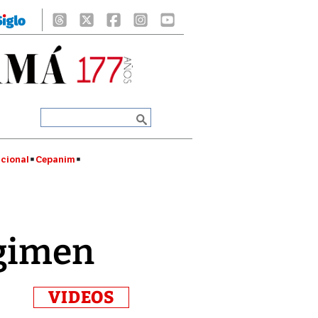
cional
Cepanim
égimen
VIDEOS