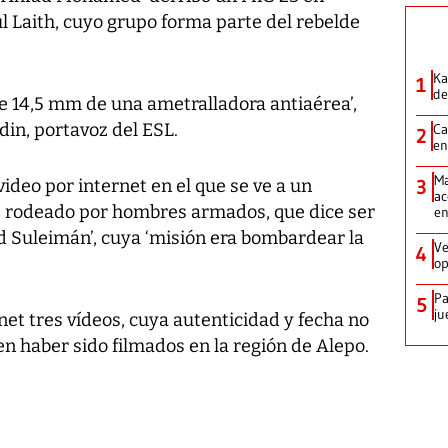
l Laith, cuyo grupo forma parte del rebelde
Ka
1
de
e 14,5 mm de una ametralladora antiaérea’,
in, portavoz del ESL.
Ca
2
en
Ma
ideo por internet en el que se ve a un
3
ac
, rodeado por hombres armados, que dice ser
e
d Suleimán’, cuya ‘misión era bombardear la
Ve
4
op
Pa
5
ju
et tres vídeos, cuya autenticidad y fecha no
n haber sido filmados en la región de Alepo.