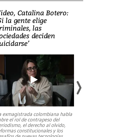
ideo, Catalina Botero:
Video: Lula la
Si la gente elige
candidatura 
riminales, las
promesas de i
ociedades deciden
en defensa, ed
uicidarse’
tierras raras
a exmagistrada colombiana habla
Entre recuerdos y es
obre el rol de contrapeso del
referencias hacia sus
eriodismo, el derecho al olvido,
presidente de Brasil,
eformas constitucionales y los
da Silva, oficializó 
esafíos de nuevas tecnologías
...
candidatura
...