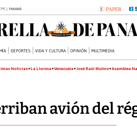
.7°C | PANAMÁ
MÍA
DEPORTES
VIDA Y CULTURA
OPINIÓN
MULTIMEDIA
timas Noticias
La Llorona
Venezuela
José Raúl Mulino
Asamblea Na
rriban avión del r