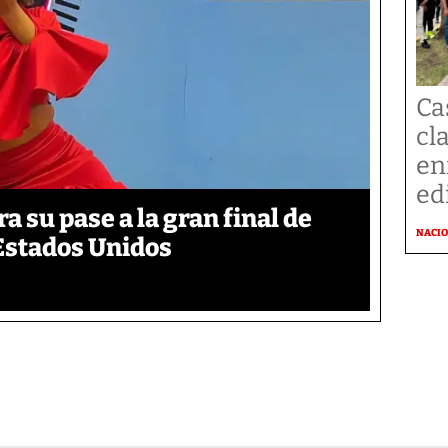
Ca
cl
en
ed
 su pase a la gran final de
NACI
Estados Unidos