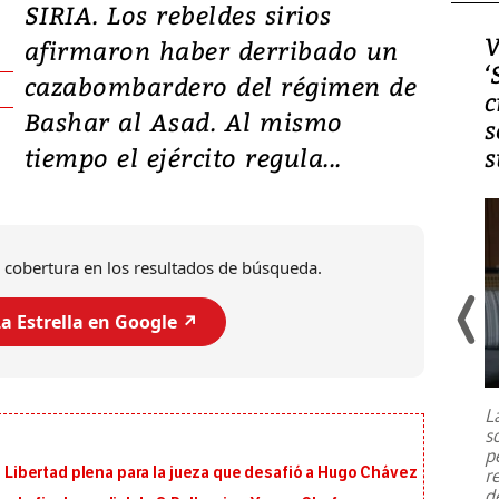
SIRIA. Los rebeldes sirios
Video, Japón: Terremoto
V
afirmaron haber derribado un
deja heridos y graves
‘
cazabombardero del régimen de
daños en Kumamoto
c
Bashar al Asad. Al mismo
s
tiempo el ejército regula...
s
 cobertura en los resultados de búsqueda.
a Estrella en Google ↗️
Un fuerte terremoto de magnitud
7,1 se registró este martes 28 de
julio en la prefectura de Kumamoto,
L
al sur de Japón, provocando una
s
emergencia de gran
...
p
i: Libertad plena para la jueza que desafió a Hugo Chávez
r
d