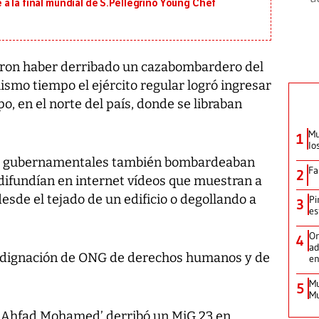
a la final mundial de S.Pellegrino Young Chef
maron haber derribado un cazabombardero del
smo tiempo el ejército regular logró ingresar
o, en el norte del país, donde se libraban
Mu
1
lo
as gubernamentales también bombardeaban
Fa
2
difundían en internet vídeos que muestran a
esde el tejado de un edificio o degollando a
Pi
3
es
Or
4
ad
ndignación de ONG de derechos humanos y de
en
Mu
5
Mu
da Ahfad Mohamed’ derribó un MiG 23 en