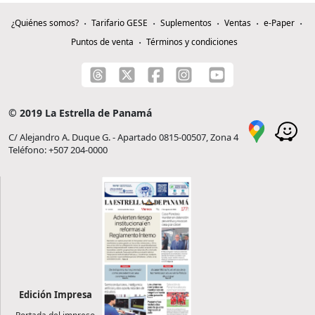
¿Quiénes somos?
Tarifario GESE
Suplementos
Ventas
e-Paper
Puntos de venta
Términos y condiciones
© 2019 La Estrella de Panamá
C/ Alejandro A. Duque G. - Apartado 0815-00507, Zona 4
Teléfono: +507 204-0000
Edición Impresa