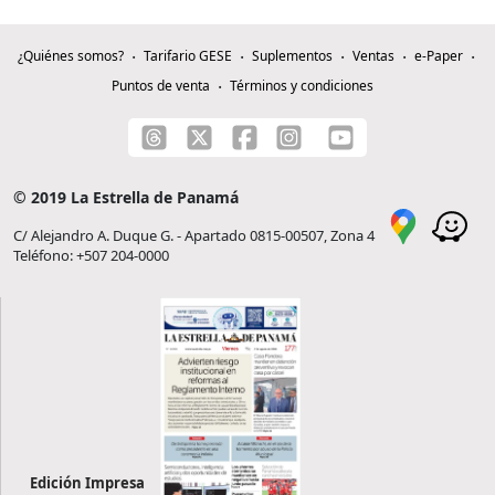
¿Quiénes somos?
Tarifario GESE
Suplementos
Ventas
e-Paper
Puntos de venta
Términos y condiciones
© 2019 La Estrella de Panamá
C/ Alejandro A. Duque G. - Apartado 0815-00507, Zona 4
Teléfono: +507 204-0000
Edición Impresa