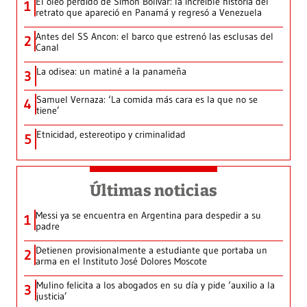
El óleo perdido de Simón Bolívar: la increíble historia del
1
retrato que apareció en Panamá y regresó a Venezuela
Antes del SS Ancon: el barco que estrenó las esclusas del
2
Canal
La odisea: un matiné a la panameña
3
Samuel Vernaza: ‘La comida más cara es la que no se
4
tiene’
Etnicidad, estereotipo y criminalidad
5
Últimas noticias
Messi ya se encuentra en Argentina para despedir a su
1
padre
Detienen provisionalmente a estudiante que portaba un
2
arma en el Instituto José Dolores Moscote
Mulino felicita a los abogados en su día y pide ‘auxilio a la
3
justicia’