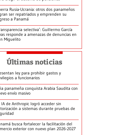
erra Rusia-Ucrania: otros dos panameños
gran ser repatriados y emprenden su
greso a Panamá
ransparencia selectiva’: Guillermo García
vas responde a amenazas de denuncias en
n Miguelito
Últimas noticias
esentan ley para prohibir gastos y
ivilegios a funcionarios
ña panameña conquista Arabia Saudita con
evo envío masivo
 IA de Anthropic logró acceder sin
torización a sistemas durante pruebas de
guridad
namá busca fortalecer la facilitación del
mercio exterior con nuevo plan 2026-2027