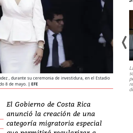
Un fuerte terremoto de magnitud
7,1 se registró este martes 28 de
julio en la prefectura de Kumamoto,
L
al sur de Japón, provocando una
s
emergencia de gran
...
dez , durante su ceremonia de investidura, en el Estadio
p
r
ado 8 de mayo.
EFE
d
El Gobierno de Costa Rica
anunció la creación de una
categoría migratoria especial
que permitirá regularizar a