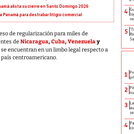
anamá alista su cierre en Santo Domingo 2026
Gu
4
lo
a Panamá para destrabar litigio comercial
re
‘T
5
o de regularización para miles de
Ri
Sa
Nicaragua
,
Cuba
,
Venezuela
y
ntes de
 se encuentran en un limbo legal respecto a
l país centroamericano.
Pr
1
pr
Pi
2
nu
La
3
au
se
Pa
4
co