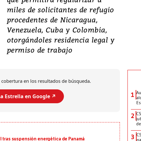
miles de solicitantes de refugio
procedentes de Nicaragua,
Venezuela, Cuba y Colombia,
otorgándoles residencia legal y
permiso de trabajo
 cobertura en los resultados de búsqueda.
Au
1
a Estrella en Google ↗️
al
Es
CS
2
ju
de
CS
3
al tras suspensión energética de Panamá
pa