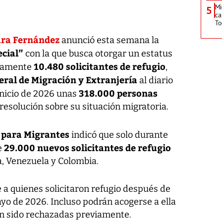
Mi
5
ca
T
ra Fernández
anunció esta semana la
ecial”
con la que busca otorgar un estatus
10.480 solicitantes de refugio
adamente
,
eral de Migración y Extranjería
al diario
318.000 personas
 inicio de 2026 unas
esolución sobre su situación migratoria.
a para Migrantes
indicó que solo durante
29.000 nuevos solicitantes de refugio
e
, Venezuela y Colombia.
 a quienes solicitaron refugio después de
ayo de 2026. Incluso podrán acogerse a ella
an sido rechazadas previamente.