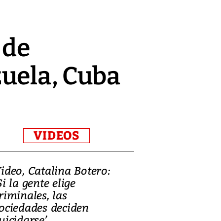
 de
uela, Cuba
VIDEOS
ideo, Catalina Botero:
Video: Lula la
Si la gente elige
candidatura 
riminales, las
promesas de i
ociedades deciden
en defensa, ed
uicidarse’
tierras raras