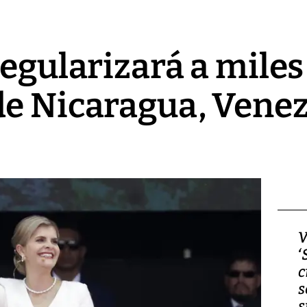
regularizará a miles
e Nicaragua, Venez
Video, Japón: Terremoto
V
deja heridos y graves
‘
daños en Kumamoto
c
s
s