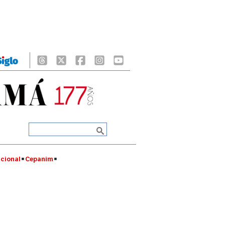
cional
Cepanim