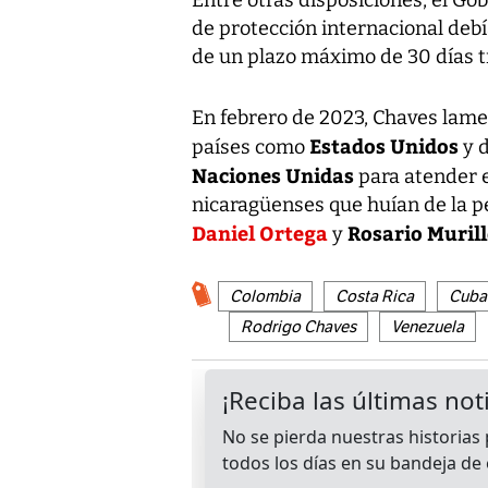
Entre otras disposiciones, el Go
de protección internacional deb
de un plazo máximo de 30 días tra
En febrero de 2023, Chaves lamen
Estados Unidos
países como
y d
Naciones Unidas
para atender e
nicaragüenses que huían de la pe
Daniel Ortega
Rosario Muril
y
Colombia
Costa Rica
Cuba
Rodrigo Chaves
Venezuela