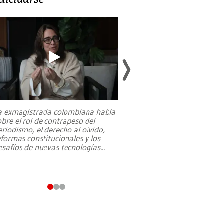
a exmagistrada colombiana habla
Entre recuerdos y es
obre el rol de contrapeso del
referencias hacia sus
eriodismo, el derecho al olvido,
presidente de Brasil,
eformas constitucionales y los
da Silva, oficializó 
esafíos de nuevas tecnologías
...
candidatura
...