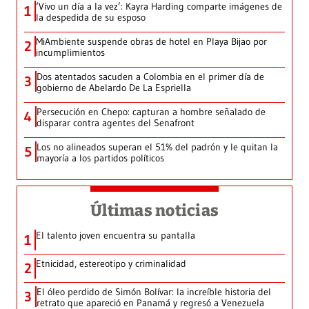
‘Vivo un día a la vez’: Kayra Harding comparte imágenes de
1
la despedida de su esposo
MiAmbiente suspende obras de hotel en Playa Bijao por
2
incumplimientos
Dos atentados sacuden a Colombia en el primer día de
3
gobierno de Abelardo De La Espriella
Persecución en Chepo: capturan a hombre señalado de
4
disparar contra agentes del Senafront
Los no alineados superan el 51% del padrón y le quitan la
5
mayoría a los partidos políticos
Últimas noticias
El talento joven encuentra su pantalla​
1
Etnicidad, estereotipo y criminalidad
2
El óleo perdido de Simón Bolívar: la increíble historia del
3
retrato que apareció en Panamá y regresó a Venezuela