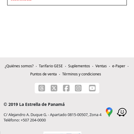
¿Quiénes somos?
Tarifario GESE
Suplementos
Ventas
e-Paper
Puntos de venta
Términos y condiciones
© 2019 La Estrella de Panamá
C/ Alejandro A. Duque G. - Apartado 0815-00507, Zona 4
Teléfono: +507 204-0000