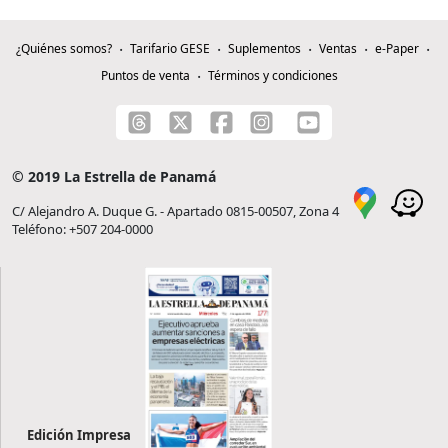
¿Quiénes somos?
Tarifario GESE
Suplementos
Ventas
e-Paper
Puntos de venta
Términos y condiciones
© 2019 La Estrella de Panamá
C/ Alejandro A. Duque G. - Apartado 0815-00507, Zona 4
Teléfono: +507 204-0000
Edición Impresa