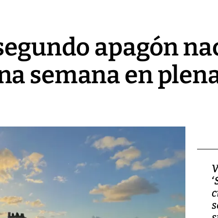
 segundo apagón na
a semana en plena 
Video, Japón: Terremoto
V
deja heridos y graves
‘
daños en Kumamoto
c
s
s