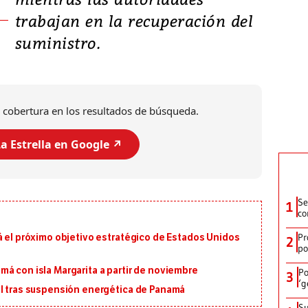
trabajan en la recuperación del
suministro.
 cobertura en los resultados de búsqueda.
a Estrella en Google ↗️
Se
1
co
Pr
á el próximo objetivo estratégico de Estados Unidos
2
po
á con isla Margarita a partir de noviembre
Po
3
‘g
al tras suspensión energética de Panamá
Su