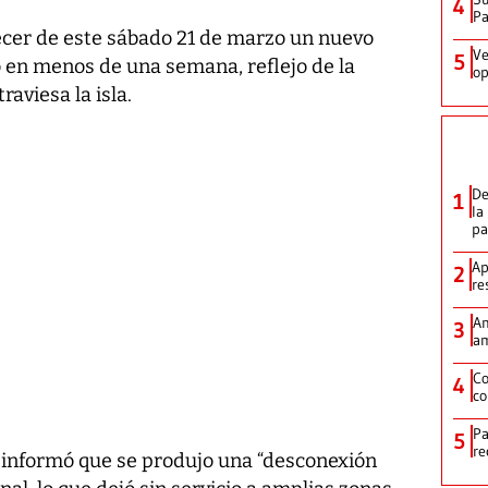
4
P
decer de este sábado 21 de marzo un nuevo
Ve
5
 en menos de una semana, reflejo de la
op
raviesa la isla.
De
1
la
p
Ap
2
re
Am
3
am
Co
4
co
Pa
5
re
s informó que se produjo una “desconexión