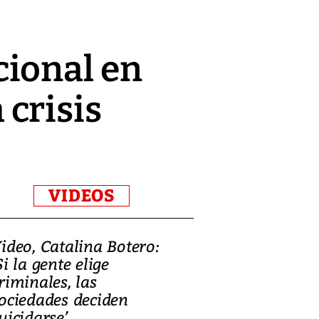
cional en
crisis
VIDEOS
ideo, Catalina Botero:
Video: Lula la
Si la gente elige
candidatura 
riminales, las
promesas de i
ociedades deciden
en defensa, ed
uicidarse’
tierras raras