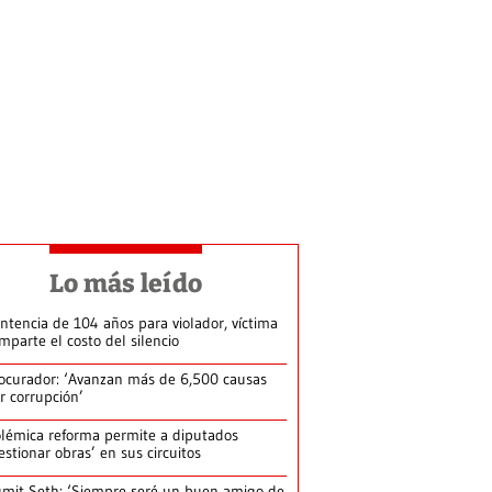
Lo más leído
ntencia de 104 años para violador, víctima
mparte el costo del silencio
ocurador: ‘Avanzan más de 6,500 causas
r corrupción’
lémica reforma permite a diputados
estionar obras’ en sus circuitos
mit Seth: ‘Siempre seré un buen amigo de