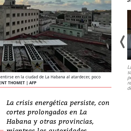
Un fuerte terremoto de magnitud
7,1 se registró este martes 28 de
julio en la prefectura de Kumamoto,
L
al sur de Japón, provocando una
s
emergencia de gran
...
entirse en la ciudad de La Habana al atardecer, poco
p
r
ENT THOMET | AFP
d
La crisis energética persiste, con
cortes prolongados en La
Habana y otras provincias,
mientras las autoridades