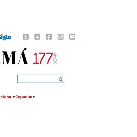
cional
Cepanim