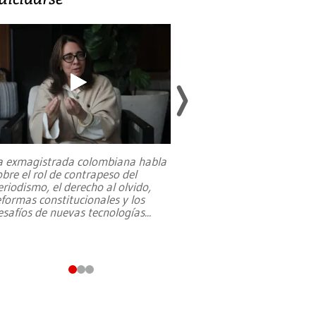
a exmagistrada colombiana habla
Entre recuerdos y es
obre el rol de contrapeso del
referencias hacia sus
eriodismo, el derecho al olvido,
presidente de Brasil,
eformas constitucionales y los
da Silva, oficializó 
esafíos de nuevas tecnologías
...
candidatura
...