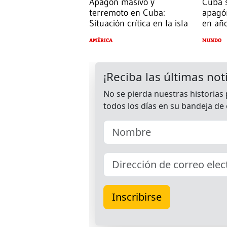
Apagón masivo y
Cuba 
terremoto en Cuba:
apagón
Situación crítica en la isla
en añ
AMÉRICA
MUNDO