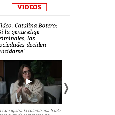
VIDEOS
ideo, Catalina Botero:
Video: Lula la
Si la gente elige
candidatura 
riminales, las
promesas de i
ociedades deciden
en defensa, ed
uicidarse’
tierras raras
a exmagistrada colombiana habla
Entre recuerdos y es
obre el rol de contrapeso del
referencias hacia sus