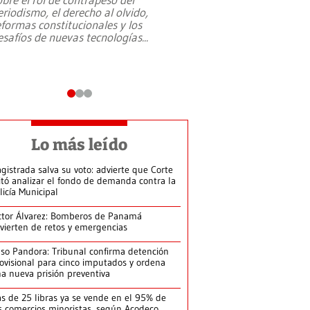
eriodismo, el derecho al olvido,
presidente de Brasil,
eformas constitucionales y los
da Silva, oficializó 
esafíos de nuevas tecnologías
...
candidatura
...
Lo más leído
gistrada salva su voto: advierte que Corte
itó analizar el fondo de demanda contra la
licía Municipal
ctor Álvarez: Bomberos de Panamá
vierten de retos y emergencias
so Pandora: Tribunal confirma detención
ovisional para cinco imputados y ordena
a nueva prisión preventiva
s de 25 libras ya se vende en el 95% de
s comercios minoristas, según Acodeco