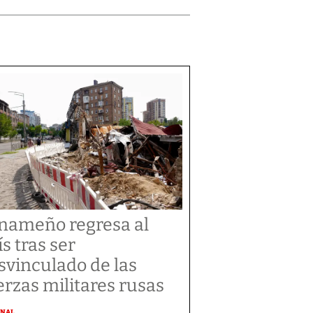
nameño regresa al
ís tras ser
svinculado de las
erzas militares rusas
ONAL