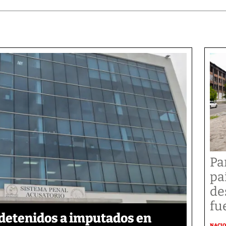
Pa
pa
de
fu
detenidos a imputados en
NACI