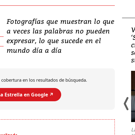
Fotografías que muestran lo que
Video, Japón: Terremoto
V
a veces las palabras no pueden
deja heridos y graves
‘
expresar, lo que sucede en el
daños en Kumamoto
c
mundo día a día
s
s
 cobertura en los resultados de búsqueda.
a Estrella en Google ↗️
Un fuerte terremoto de magnitud
7,1 se registró este martes 28 de
julio en la prefectura de Kumamoto,
L
al sur de Japón, provocando una
s