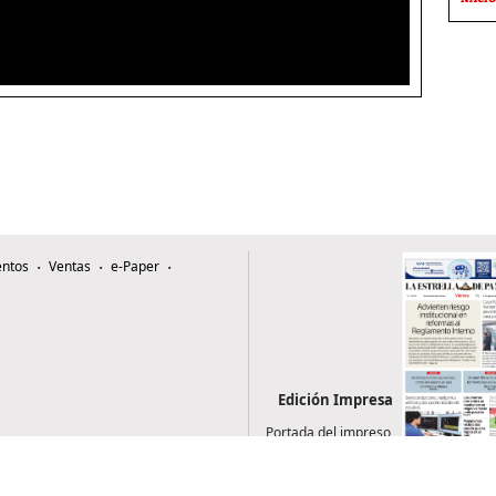
ntos
Ventas
e-Paper
Edición Impresa
Portada del impreso
del 7 de agosto de
2026
0507, Zona 4