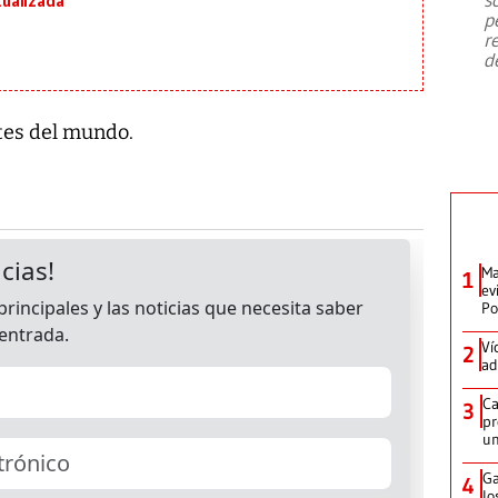
ualizada
emergencia de gran
...
p
r
d
rtes del mundo.
Ma
1
ev
Po
Ví
2
ad
Ca
3
pr
un
Ga
4
lo