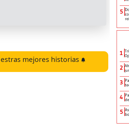
Do
5
co
re
Tr
1
Op
estras mejores historias
Ah
2
ju
Pa
3
te
Pa
4
de
As
5
bo