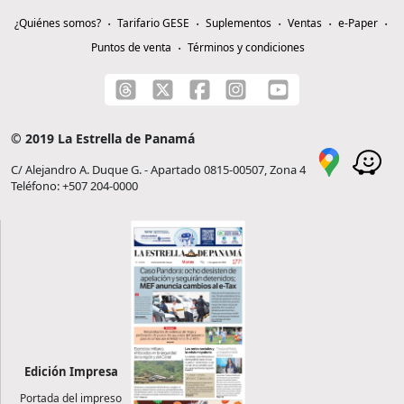
¿Quiénes somos?
Tarifario GESE
Suplementos
Ventas
e-Paper
Puntos de venta
Términos y condiciones
© 2019 La Estrella de Panamá
C/ Alejandro A. Duque G. - Apartado 0815-00507, Zona 4
Teléfono: +507 204-0000
Edición Impresa
Portada del impreso