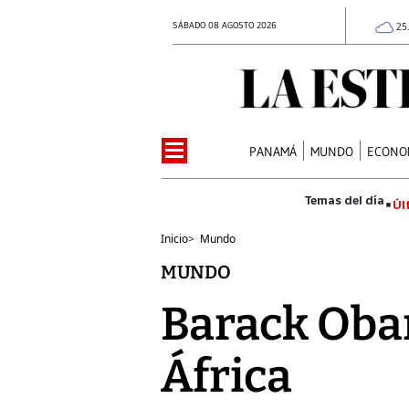
SÁBADO 08 AGOSTO 2026
25
PANAMÁ
MUNDO
ECONO
Úl
Inicio
>
Mundo
MUNDO
Barack Obam
África