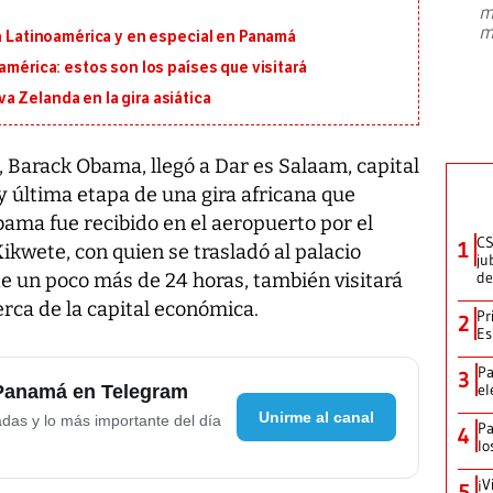
m
presidente de Brasil, Luiz Inácio Lula
m
en Latinoamérica y en especial en Panamá
da Silva, oficializó este domingo su
candidatura
...
américa: estos son los países que visitará
 Zelanda en la gira asiática
 Barack Obama, llegó a Dar es Salaam, capital
 última etapa de una gira africana que
bama fue recibido en el aeropuerto por el
CS
1
ikwete, con quien se trasladó al palacio
ju
de
 de un poco más de 24 horas, también visitará
erca de la capital económica.
Pr
2
Es
Pa
3
el
 Panamá en Telegram
Unirme al canal
adas y lo más importante del día
Pa
4
lo
¡V
5