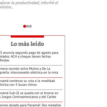
ejorar la productividad, informó el
periodismo, el derech
inistro
...
reformas constitucio
desafíos de nuevas t
Lo más leído
S anuncia segundo pago de agosto para
bilados: ACH y cheque tienen fechas
finidas
imera reunión entre Mulino y De La
priella: interconexión eléctrica en la mira
namá comienza su ruta a la movilidad
éctrica con 5 buses chinos
namá Sub-21 se queda con el bronce en
s Juegos Centroamericanos y del Caribe
iernes dorado para Panamá!: Dos medallas