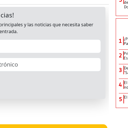
de
D
¿P
1
Pa
Pr
2
Es
De
3
‘S
El
4
no
El
5