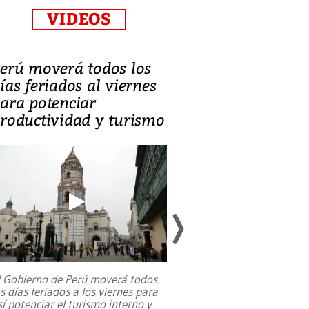
VIDEOS
erú moverá todos los
Video, Catalin
ías feriados al viernes
‘Si la gente el
ara potenciar
criminales, la
roductividad y turismo
sociedades de
suicidarse’
l Gobierno de Perú moverá todos
os días feriados a los viernes para
La exmagistrada co
sí potenciar el turismo interno y
sobre el rol de contr