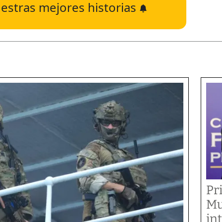
estras mejores historias
Pr
Mu
in