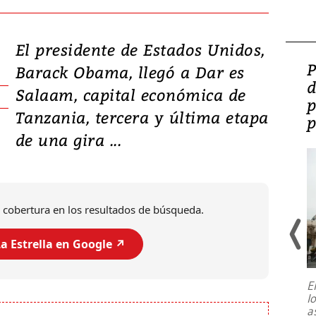
El presidente de Estados Unidos,
Video: Lula lanza su
P
Barack Obama, llegó a Dar es
candidatura con
d
Salaam, capital económica de
promesas de inversión
p
Tanzania, tercera y última etapa
en defensa, educación y
p
de una gira ...
tierras raras
 cobertura en los resultados de búsqueda.
a Estrella en Google ↗️
E
l
Entre recuerdos y escuetas
a
referencias hacia sus adversarios, el