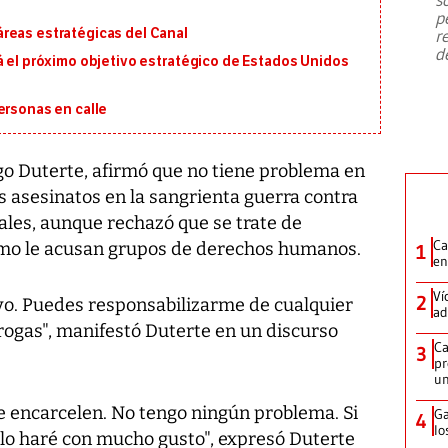
emergencia de gran
...
p
reas estratégicas del Canal
r
d
á el próximo objetivo estratégico de Estados Unidos
ersonas en calle
igo Duterte, afirmó que no tiene problema en
s asesinatos en la sangrienta guerra contra
ales, aunque rechazó que se trate de
Ca
mo le acusan grupos de derechos humanos.
1
en
Ví
2
 yo. Puedes responsabilizarme de cualquier
ad
rogas", manifestó Duterte en un discurso
Ca
3
pr
un
e encarcelen. No tengo ningún problema. Si
Ga
4
lo
l, lo haré con mucho gusto", expresó Duterte