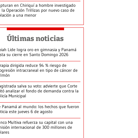
pturan en Chiriquí a hombre investigado
 la Operación Trillizas por nuevo caso de
olación a una menor
Últimas noticias
yiah Lide logra oro en gimnasia y Panamá
ista su cierre en Santo Domingo 2026
rapia dirigida reduce 94 % riesgo de
ogresión intracraneal en tipo de cáncer de
ulmón
gistrada salva su voto: advierte que Corte
itó analizar el fondo de demanda contra la
licía Municipal
 Panamá al mundo: los hechos que fueron
ticia este jueves 6 de agosto
nco Multiva refuerza su capital con una
isión internacional de 300 millones de
lares