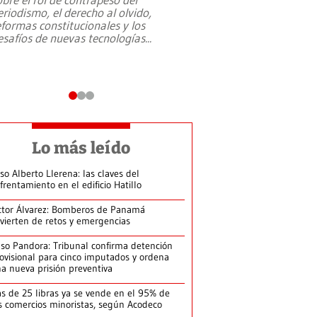
eriodismo, el derecho al olvido,
presidente de Brasil,
eformas constitucionales y los
da Silva, oficializó 
esafíos de nuevas tecnologías
...
candidatura
...
Lo más leído
so Alberto Llerena: las claves del
frentamiento en el edificio Hatillo
ctor Álvarez: Bomberos de Panamá
vierten de retos y emergencias
so Pandora: Tribunal confirma detención
ovisional para cinco imputados y ordena
a nueva prisión preventiva
s de 25 libras ya se vende en el 95% de
s comercios minoristas, según Acodeco