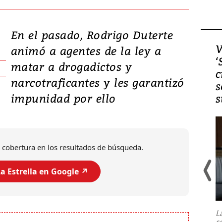
En el pasado, Rodrigo Duterte
Video, Japón: Terremoto
V
animó a agentes de la ley a
deja heridos y graves
‘
matar a drogadictos y
daños en Kumamoto
c
narcotraficantes y les garantizó
s
impunidad por ello
s
 cobertura en los resultados de búsqueda.
a Estrella en Google ↗️
Un fuerte terremoto de magnitud
7,1 se registró este martes 28 de
julio en la prefectura de Kumamoto,
L
al sur de Japón, provocando una
s