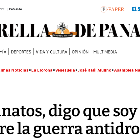
.9°C | PANAMÁ
MÍA
DEPORTES
VIDA Y CULTURA
OPINIÓN
MULTIMEDIA
timas Noticias
La Llorona
Venezuela
José Raúl Mulino
Asamblea Na
inatos, digo que soy 
re la guerra antidr