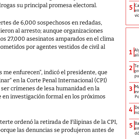
drogas su principal promesa electoral.
Ca
5
en
vi
uertes de 6,000 sospechosos en redadas,
tieron al arresto; aunque organizaciones
unos 27,000 asesinatos amparados en el clima
metidos por agentes vestidos de civil al
Al
1
al
Te
2
pr
s me enfurecen", indicó el presidente, que
p
nar" en la Corte Penal Internacional (CPI)
Ma
n ser crímenes de lesa humanidad en la
3
ev
 en investigación formal en los próximos
Po
De
4
no
terte ordenó la retirada de Filipinas de la CPI,
Ba
5
em
porque las denuncias se produjeron antes de
dó