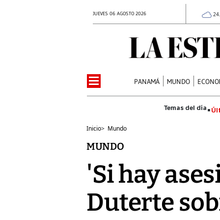
JUEVES 06 AGOSTO 2026
24
PANAMÁ
MUNDO
ECONO
Úl
Inicio
>
Mundo
MUNDO
'Si hay ases
Duterte sob