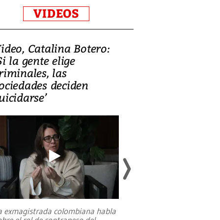
VIDEOS
ideo, Catalina Botero:
Video: Lula la
Si la gente elige
candidatura 
riminales, las
promesas de i
ociedades deciden
en defensa, ed
uicidarse’
tierras raras
a exmagistrada colombiana habla
Entre recuerdos y es
obre el rol de contrapeso del
referencias hacia sus