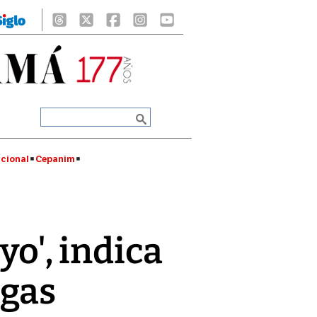
cional
Cepanim
yo', indica
ogas