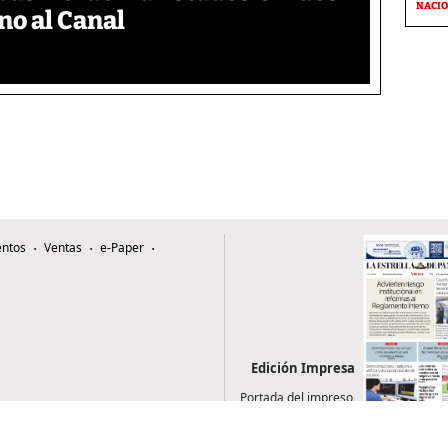
NACI
no al Canal
ntos
Ventas
e-Paper
Edición Impresa
Portada del impreso
del 7 de agosto de
2026
0507, Zona 4