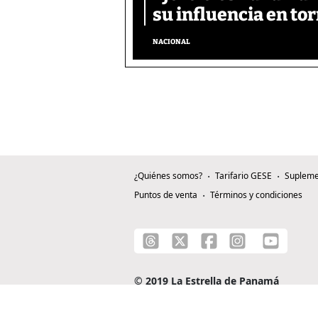
su influencia en tor
NACIONAL
¿Quiénes somos?
Tarifario GESE
Supleme
Puntos de venta
Términos y condiciones
© 2019 La Estrella de Panamá
C/ Alejandro A. Duque G. - Apartado 0815-0