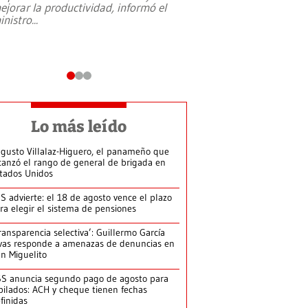
ejorar la productividad, informó el
periodismo, el derech
inistro
...
reformas constitucio
desafíos de nuevas t
Lo más leído
gusto Villalaz-Higuero, el panameño que
canzó el rango de general de brigada en
tados Unidos
S advierte: el 18 de agosto vence el plazo
ra elegir el sistema de pensiones
ransparencia selectiva’: Guillermo García
vas responde a amenazas de denuncias en
n Miguelito
S anuncia segundo pago de agosto para
bilados: ACH y cheque tienen fechas
finidas