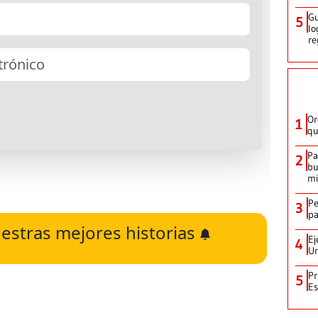
Gu
5
lo
re
Or
1
qu
Pa
2
bu
mi
Pe
3
pa
estras mejores historias
Ej
4
Un
Pr
5
Es