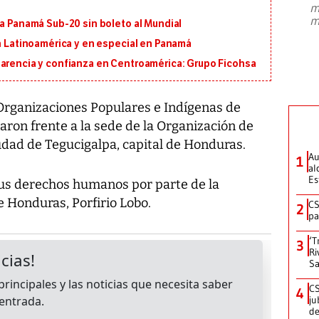
m
presidente de Brasil, Luiz Inácio Lula
m
 a Panamá Sub-20 sin boleto al Mundial
da Silva, oficializó este domingo su
candidatura
...
en Latinoamérica y en especial en Panamá
parencia y confianza en Centroamérica: Grupo Ficohsa
 Organizaciones Populares e Indígenas de
on frente a la sede de la Organización de
udad de Tegucigalpa, capital de Honduras.
Au
1
al
Es
 sus derechos humanos por parte de la
 Honduras, Porfirio Lobo.
CS
2
pa
‘T
3
Ri
Sa
CS
4
ju
de