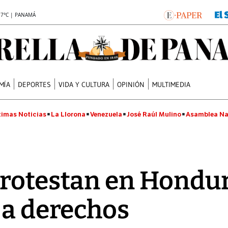
.7°C | PANAMÁ
MÍA
DEPORTES
VIDA Y CULTURA
OPINIÓN
MULTIMEDIA
timas Noticias
La Llorona
Venezuela
José Raúl Mulino
Asamblea Na
protestan en Hondu
 a derechos