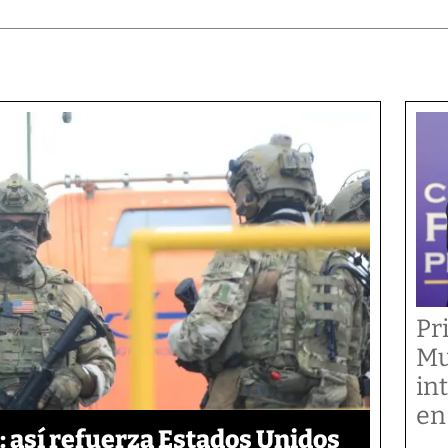
Pr
Mu
in
en
 así refuerza Estados Unidos