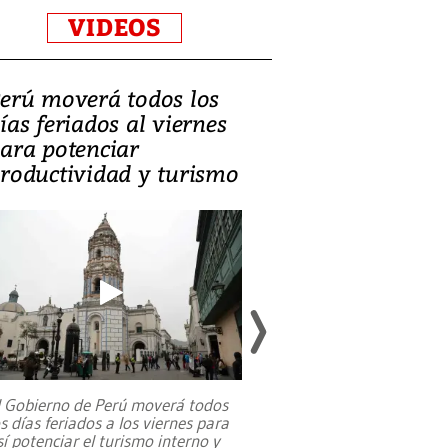
VIDEOS
erú moverá todos los
Video, Catalin
ías feriados al viernes
‘Si la gente el
ara potenciar
criminales, la
roductividad y turismo
sociedades de
suicidarse’
l Gobierno de Perú moverá todos
os días feriados a los viernes para
La exmagistrada co
sí potenciar el turismo interno y
sobre el rol de contr