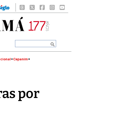
cional
Cepanim
ras por