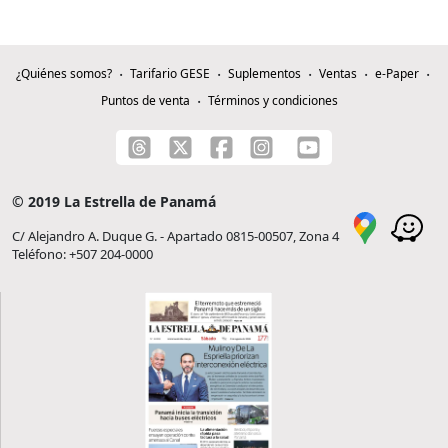
¿Quiénes somos?
Tarifario GESE
Suplementos
Ventas
e-Paper
Puntos de venta
Términos y condiciones
© 2019 La Estrella de Panamá
C/ Alejandro A. Duque G. - Apartado 0815-00507, Zona 4
Teléfono: +507 204-0000