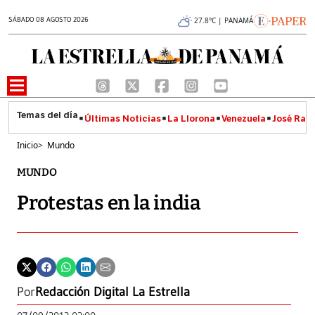
SÁBADO 08 AGOSTO 2026
27.8°C | PANAMÁ
Últimas Noticias
La Llorona
Venezuela
José Raúl
Inicio
>
Mundo
MUNDO
Protestas en la india
Por
Redacción Digital La Estrella