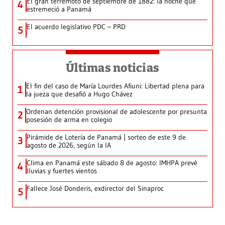
El gran terremoto de septiembre de 1882: la noche que
4
estremeció a Panamá
El acuerdo legislativo PDC – PRD
5
Últimas noticias
El fin del caso de María Lourdes Afiuni: Libertad plena para
1
la jueza que desafió a Hugo Chávez
Ordenan detención provisional de adolescente por presunta
2
posesión de arma en colegio
Pirámide de Lotería de Panamá | sorteo de este 9 de
3
agosto de 2026, según la IA
Clima en Panamá este sábado 8 de agosto: IMHPA prevé
4
lluvias y fuertes vientos
Fallece José Donderis, exdirector del Sinaproc
5