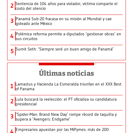
Sentencia de 104 años para violador, víctima comparte el
2
costo del silencio
Panamá Sub-20 fracasa en su misión al Mundial y cae
3
goleado ante México
Polémica reforma permite a diputados ‘gestionar obras’ en
4
sus circuitos
Sumit Seth: ‘Siempre seré un buen amigo de Panamá’
5
Últimas noticias
Lamastus y Hacienda La Esmeralda triunfan en el XXX Best
1
of Panama
Lula buscará la reelección: el PT oficializa su candidatura
2
presidencial
‘Spider-Man: Brand New Day’ rompe récord de taquilla y
3
supera a ‘Avengers: Endgame’
Empresarios apuestan por las MiPymes: más de 200
4