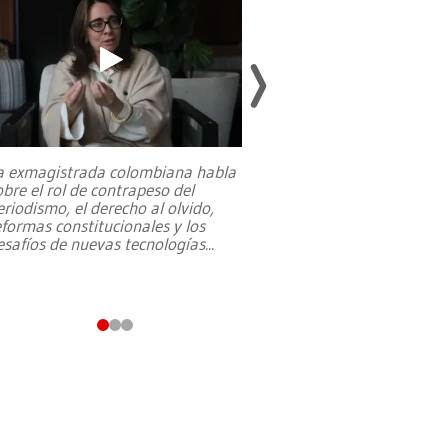
a exmagistrada colombiana habla
Entre recuerdos y es
obre el rol de contrapeso del
referencias hacia sus
eriodismo, el derecho al olvido,
presidente de Brasil,
eformas constitucionales y los
da Silva, oficializó 
esafíos de nuevas tecnologías
...
candidatura
...