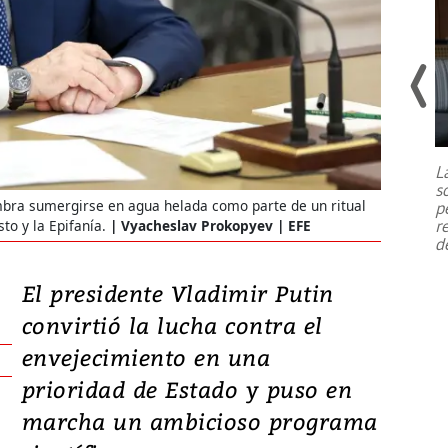
Un fuerte terremoto de magnitud
7,1 se registró este martes 28 de
julio en la prefectura de Kumamoto,
L
al sur de Japón, provocando una
s
emergencia de gran
...
mbra sumergirse en agua helada como parte de un ritual
p
r
to y la Epifanía.
Vyacheslav Prokopyev | EFE
d
El presidente Vladimir Putin
convirtió la lucha contra el
envejecimiento en una
prioridad de Estado y puso en
marcha un ambicioso programa