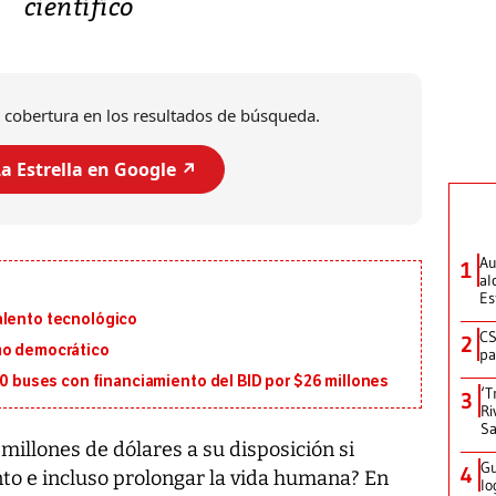
científico
 cobertura en los resultados de búsqueda.
a Estrella en Google ↗️
Au
1
al
Es
alento tecnológico
CS
2
mo democrático
pa
130 buses con financiamiento del BID por $26 millones
‘T
3
Ri
Sa
millones de dólares a su disposición si
Gu
4
nto e incluso prolongar la vida humana? En
lo