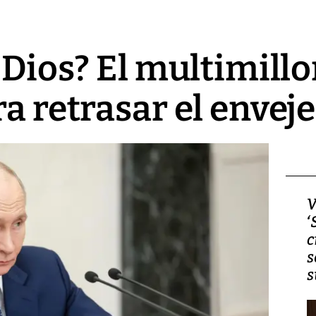
r Dios? El multimill
ra retrasar el envej
Video, Japón: Terremoto
V
deja heridos y graves
‘
daños en Kumamoto
c
s
s