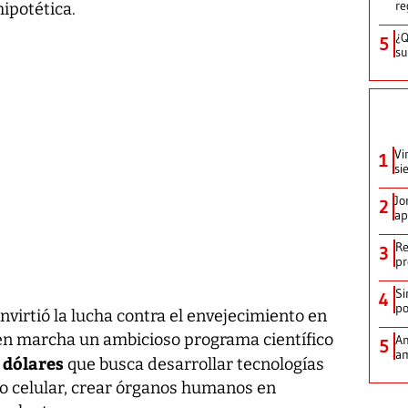
re
hipotética.
¿Q
5
su
Vi
1
si
Jo
2
ap
Re
3
pr
Si
4
po
nvirtió la lucha contra el envejecimiento en
en marcha un ambicioso programa científico
Am
5
am
 dólares
que busca desarrollar tecnologías
ro celular, crear órganos humanos en