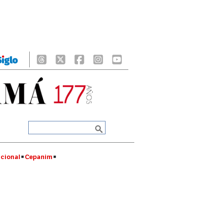
cional
Cepanim