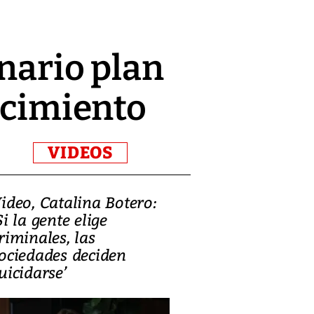
onario plan
ecimiento
VIDEOS
ideo, Catalina Botero:
Video: Lula la
Si la gente elige
candidatura 
riminales, las
promesas de i
ociedades deciden
en defensa, ed
uicidarse’
tierras raras