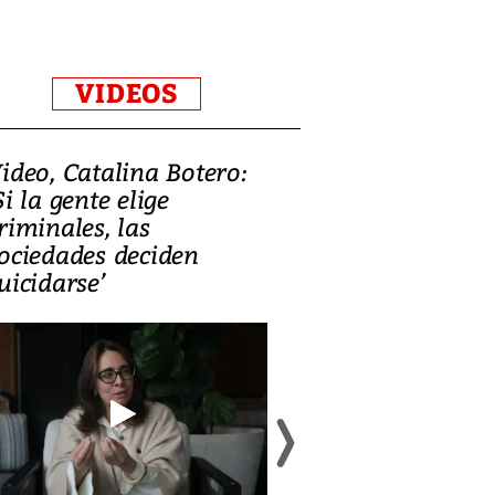
VIDEOS
ideo, Catalina Botero:
Video: Lula la
Si la gente elige
candidatura 
riminales, las
promesas de i
ociedades deciden
en defensa, ed
uicidarse’
tierras raras