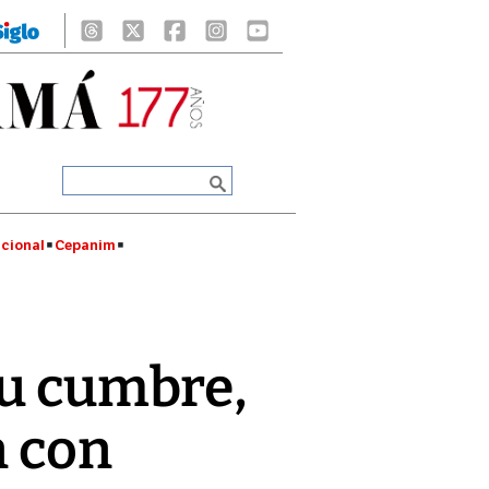
cional
Cepanim
su cumbre,
n con