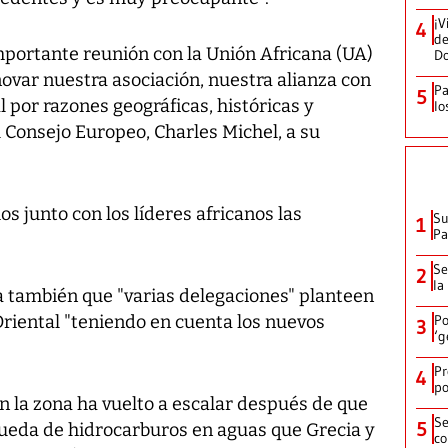
¡V
4
de
portante reunión con la Unión Africana (UA)
D
ovar nuestra asociación, nuestra alianza con
Pa
5
l por razones geográficas, históricas y
lo
el Consejo Europeo, Charles Michel, a su
s junto con los líderes africanos las
Su
1
P
Se
2
la
a también que "varias delegaciones" planteen
Oriental "teniendo en cuenta los nuevos
Po
3
‘g
Pr
4
po
n la zona ha vuelto a escalar después de que
Se
5
ueda de hidrocarburos en aguas que Grecia y
co