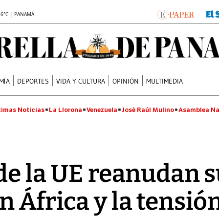
.6°C | PANAMÁ
MÍA
DEPORTES
VIDA Y CULTURA
OPINIÓN
MULTIMEDIA
timas Noticias
La Llorona
Venezuela
José Raúl Mulino
Asamblea Na
s de la UE reanudan 
 África y la tensió