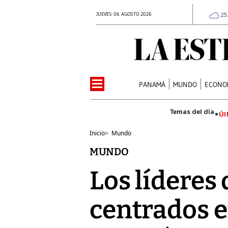
JUEVES 06 AGOSTO 2026
25
PANAMÁ
MUNDO
ECONO
Úl
Inicio
>
Mundo
MUNDO
Los lídere
centrados en