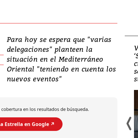
Para hoy se espera que "varias
Video, Japón: Terremoto
V
delegaciones" planteen la
deja heridos y graves
‘
situación en el Mediterráneo
daños en Kumamoto
c
Oriental "teniendo en cuenta los
s
nuevos eventos"
s
 cobertura en los resultados de búsqueda.
a Estrella en Google ↗️
Un fuerte terremoto de magnitud