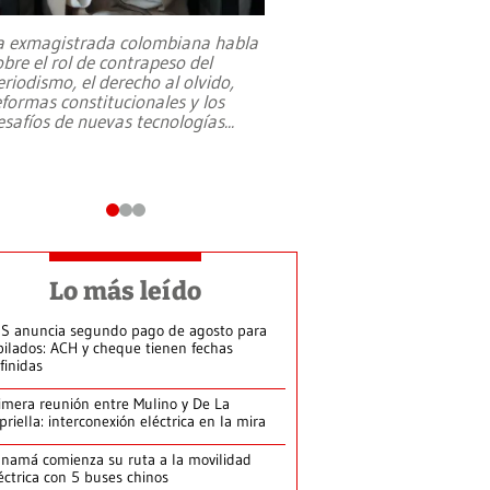
a exmagistrada colombiana habla
Entre recuerdos y es
obre el rol de contrapeso del
referencias hacia sus
eriodismo, el derecho al olvido,
presidente de Brasil,
eformas constitucionales y los
da Silva, oficializó 
esafíos de nuevas tecnologías
...
candidatura
...
Lo más leído
S anuncia segundo pago de agosto para
bilados: ACH y cheque tienen fechas
finidas
imera reunión entre Mulino y De La
priella: interconexión eléctrica en la mira
namá comienza su ruta a la movilidad
éctrica con 5 buses chinos