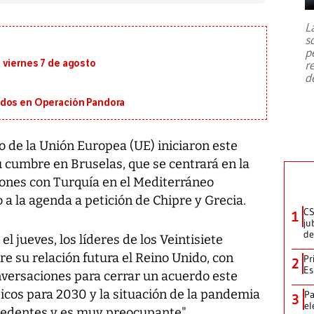
7,1 se registró este martes 28 de
julio en la prefectura de Kumamoto,
L
al sur de Japón, provocando una
s
emergencia de gran
...
p
 viernes 7 de agosto
r
d
ados en Operación Pandora
o de la Unión Europea (UE) iniciaron este
 cumbre en Bruselas, que se centrará en la
siones con Turquía en el Mediterráneo
 a la agenda a petición de Chipre y Grecia.
CS
1
ju
de
l jueves, los líderes de los Veintisiete
e su relación futura el Reino Unido, con
Pr
2
Es
nversaciones para cerrar un acuerdo este
icos para 2030 y la situación de la pandemia
Pa
3
el
ecedentes y es muy preocupante".