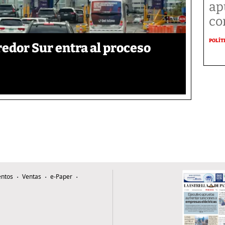
ap
co
POLÍT
edor Sur entra al proceso
ntos
Ventas
e-Paper