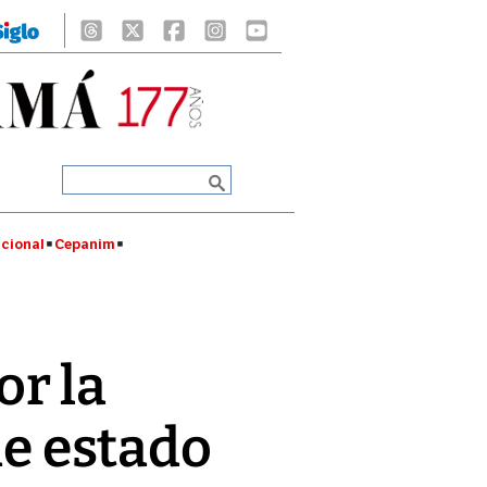
cional
Cepanim
r la
de estado