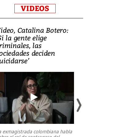
VIDEOS
ideo, Catalina Botero:
Video: Lula la
Si la gente elige
candidatura 
riminales, las
promesas de i
ociedades deciden
en defensa, ed
uicidarse’
tierras raras
a exmagistrada colombiana habla
Entre recuerdos y es
obre el rol de contrapeso del
referencias hacia sus