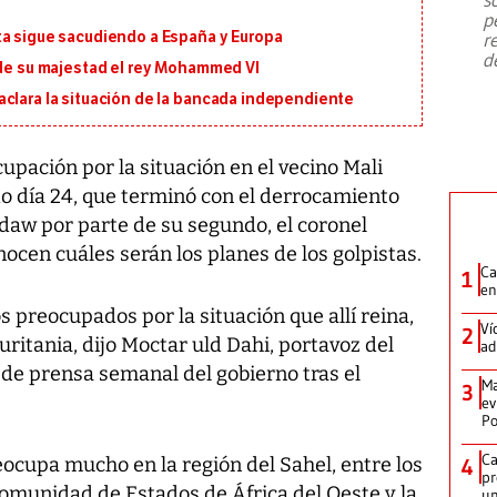
emergencia de gran
...
p
ta sigue sacudiendo a España y Europa
r
d
 de su majestad el rey Mohammed VI
aclara la situación de la bancada independiente
pación por la situación en el vecino Mali
do día 24, que terminó con el derrocamiento
daw por parte de su segundo, el coronel
ocen cuáles serán los planes de los golpistas.
Ca
1
en
s preocupados por la situación que allí reina,
Ví
2
itania, dijo Moctar uld Dahi, portavoz del
ad
 de prensa semanal del gobierno tras el
Ma
3
ev
Po
Ca
reocupa mucho en la región del Sahel, entre los
4
pr
Comunidad de Estados de África del Oeste y la
un