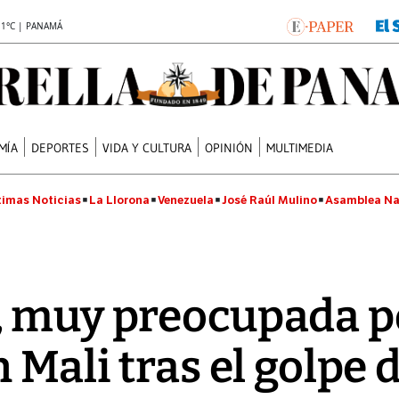
.1°C | PANAMÁ
MÍA
DEPORTES
VIDA Y CULTURA
OPINIÓN
MULTIMEDIA
timas Noticias
La Llorona
Venezuela
José Raúl Mulino
Asamblea Na
, muy preocupada po
n Mali tras el golpe 