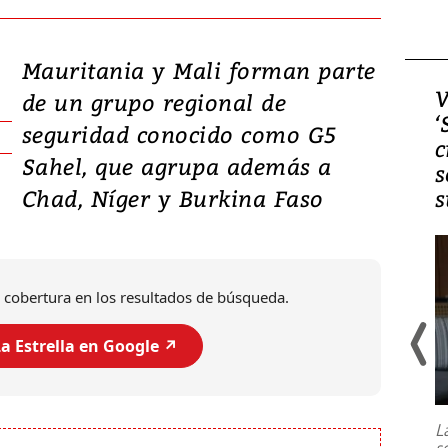
Mauritania y Mali forman parte
Video, Japón: Terremoto
V
de un grupo regional de
deja heridos y graves
‘
seguridad conocido como G5
daños en Kumamoto
c
Sahel, que agrupa además a
s
Chad, Níger y Burkina Faso
s
 cobertura en los resultados de búsqueda.
a Estrella en Google ↗️
Un fuerte terremoto de magnitud
7,1 se registró este martes 28 de
julio en la prefectura de Kumamoto,
L
al sur de Japón, provocando una
s