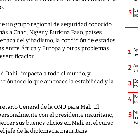
ó.
Ga
5
lo
de un grupo regional de seguridad conocido
s a Chad, Níger y Burkina Faso, países
enaza del yihadismo, la condición de estados
as entre África y Europa y otros problemas
Ap
1
re
sertificación.
Am
2
am
ld Dahi- impacta a todo el mundo, y
ción todo lo que amenace la estabilidad y la
Co
3
co
Pa
4
re
retario General de la ONU para Mali, El
Mi
5
personalmente con el presidente mauritano,
a 
rcer sus buenos oficios en Mali, en el curso
P
el jefe de la diplomacia mauritana.