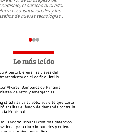
eriodismo, el derecho al olvido,
presidente de Brasil,
eformas constitucionales y los
da Silva, oficializó 
esafíos de nuevas tecnologías
...
candidatura
...
Lo más leído
so Alberto Llerena: las claves del
frentamiento en el edificio Hatillo
ctor Álvarez: Bomberos de Panamá
vierten de retos y emergencias
gistrada salva su voto: advierte que Corte
itó analizar el fondo de demanda contra la
licía Municipal
so Pandora: Tribunal confirma detención
ovisional para cinco imputados y ordena
a nueva prisión preventiva