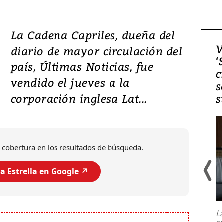
La Cadena Capriles, dueña del
Video, Japón: Terremoto
V
diario de mayor circulación del
deja heridos y graves
‘
país, Últimas Noticias, fue
daños en Kumamoto
c
vendido el jueves a la
s
corporación inglesa Lat...
s
 cobertura en los resultados de búsqueda.
a Estrella en Google ↗️
Un fuerte terremoto de magnitud
7,1 se registró este martes 28 de
julio en la prefectura de Kumamoto,
L
al sur de Japón, provocando una
s