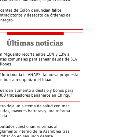
centes de Colón denuncian fallos
ntradictorios y desacato de órdenes de
integro
Últimas noticias
n Miguelito recorta entre 10% y 13% a
ntas comunales para sanear deuda de $14
llones
í funcionaría la ANAPS: la nueva propuesta
e busca reorganizar el Idaan
uerdan aumento a destajo y bonos para
300 trabajadores bananeros en Chiriquí
tro deja un sistema de salud con más
udas, mayores barreras y una reforma
llida
putados cuestionan reformas al
glamento interno de la Asamblea tras
robación en segundo debate