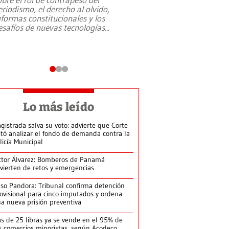
eriodismo, el derecho al olvido,
presidente de Brasil,
eformas constitucionales y los
da Silva, oficializó 
esafíos de nuevas tecnologías
...
candidatura
...
Lo más leído
gistrada salva su voto: advierte que Corte
itó analizar el fondo de demanda contra la
licía Municipal
ctor Álvarez: Bomberos de Panamá
vierten de retos y emergencias
so Pandora: Tribunal confirma detención
ovisional para cinco imputados y ordena
a nueva prisión preventiva
s de 25 libras ya se vende en el 95% de
s comercios minoristas, según Acodeco