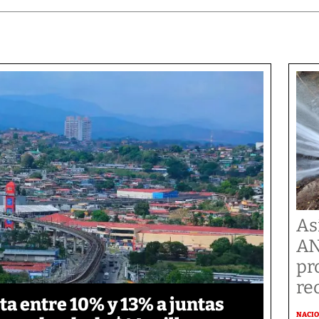
As
AN
pr
re
ta entre 10% y 13% a juntas
NACI