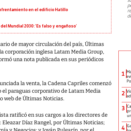
emergencia de gran
...
p
nfrentamiento en el edificio Hatillo
r
d
l del Mundial 2030: ‘Es falso y engañoso’
ario de mayor circulación del país, Últimas
a la corporación inglesa Latam Media Group,
ormó una nota publicada en sus periódicos
Ma
1
ev
Po
unciada la venta, la Cadena Capriles comenzó
jo el paraguas corporativo de Latam Media
Ví
2
ad
tio web de Últimas Noticias.
Ca
3
pr
sta ratificó en sus cargos a los directores de
un
: Eleazar Díaz Rangel, por Últimas Noticias;
Ga
4
a y Negocios; y Jován Pulgarín, por el
lo