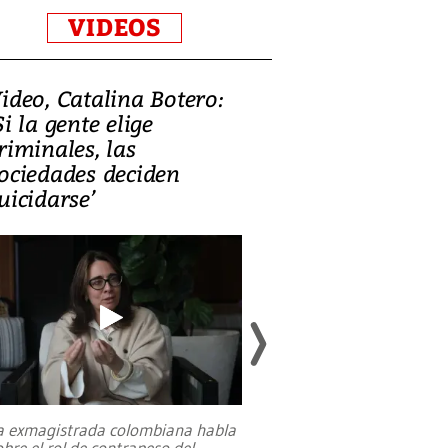
VIDEOS
ideo, Catalina Botero:
Video: Lula la
Si la gente elige
candidatura 
riminales, las
promesas de i
ociedades deciden
en defensa, ed
uicidarse’
tierras raras
a exmagistrada colombiana habla
Entre recuerdos y es
obre el rol de contrapeso del
referencias hacia sus