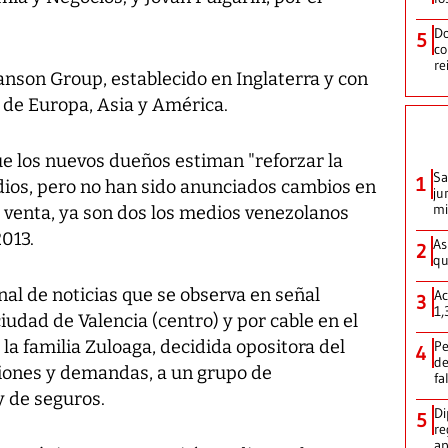
Do
5
co
re
son Group, establecido en Inglaterra y con
 de Europa, Asia y América.
e los nuevos dueños estiman "reforzar la
Sa
1
edios, pero no han sido anunciados cambios en
ju
mi
ta venta, ya son dos los medios venezolanos
013.
As
2
qu
al de noticias que se observa en señal
Ac
3
1,
iudad de Valencia (centro) y por cable en el
r la familia Zuloaga, decidida opositora del
Pe
4
de
ones y demandas, a un grupo de
fa
y de seguros.
Di
5
re
ap