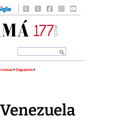
cional
Cepanim
n Venezuela