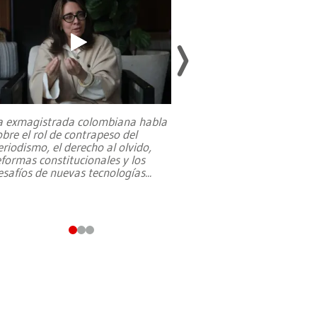
a exmagistrada colombiana habla
Entre recuerdos y es
obre el rol de contrapeso del
referencias hacia sus
eriodismo, el derecho al olvido,
presidente de Brasil,
eformas constitucionales y los
da Silva, oficializó 
esafíos de nuevas tecnologías
...
candidatura
...