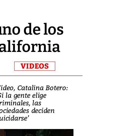
no de los
alifornia
VIDEOS
ideo, Catalina Botero:
Video: Lula la
Si la gente elige
candidatura 
riminales, las
promesas de i
ociedades deciden
en defensa, ed
uicidarse’
tierras raras