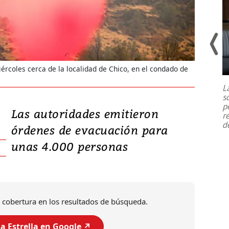
Un fuerte terremoto de magnitud
ércoles cerca de la localidad de Chico, en el condado de
7,1 se registró este martes 28 de
julio en la prefectura de Kumamoto,
L
al sur de Japón, provocando una
s
emergencia de gran
...
p
Las autoridades emitieron
r
d
órdenes de evacuación para
unas 4.000 personas
 cobertura en los resultados de búsqueda.
a Estrella en Google ↗️