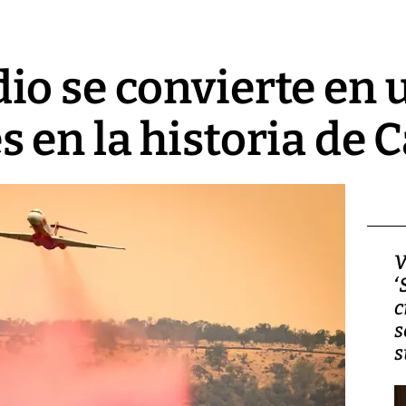
o se convierte en u
 en la historia de C
Video, Japón: Terremoto
V
deja heridos y graves
‘
daños en Kumamoto
c
s
s