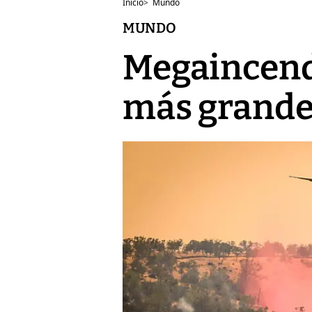
Inicio
>
Mundo
MUNDO
Megaincendi
más grandes