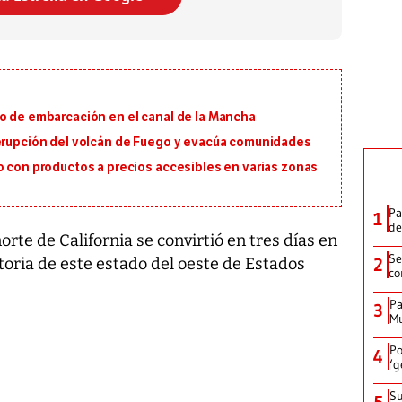
io de embarcación en el canal de la Mancha
 erupción del volcán de Fuego y evacúa comunidades
o con productos a precios accesibles en varias zonas
Pa
1
de
orte de California se convirtió en tres días en
Se
2
toria de este estado del oeste de Estados
co
Pa
3
Mu
Po
4
‘g
Su
5