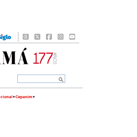
cional
Cepanim