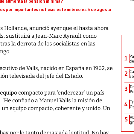
que aumenta la pensión mínima?
s por importantes noticias este miércoles 5 de agosto
is Hollande, anunció ayer que el hasta ahora
lls, sustituirá a Jean-Marc Ayrault como
ras la derrota de los socialistas en las
ngo.
Pa
1
de
ecutivo de Valls, nacido en España en 1962, se
Ca
2
ón televisada del jefe del Estado.
ab
De
3
Po
n equipo compacto para ‘enderezar’ un país
. ‘He confiado a Manuel Valls la misión de
Tr
4
Op
on un equipo compacto, coherente y unido. Un
Ab
5
gr
 hay por lo tanto demasiada lentitud. No hay