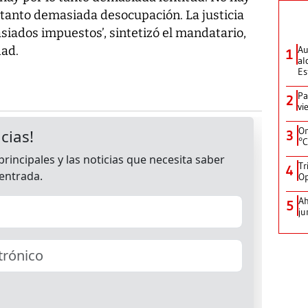
 tanto demasiada desocupación. La justicia
asiados impuestos’, sintetizó el mandatario,
dad.
Au
1
al
Es
Pa
2
vi
On
3
°C
Tr
4
Op
Ah
5
ju