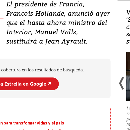
El presidente de Francia,
Video, Japón: Terremoto
V
François Hollande, anunció ayer
deja heridos y graves
‘
que el hasta ahora ministro del
daños en Kumamoto
c
Interior, Manuel Valls,
s
sustituirá a Jean Ayrault.
s
 cobertura en los resultados de búsqueda.
a Estrella en Google ↗️
Un fuerte terremoto de magnitud
7,1 se registró este martes 28 de
julio en la prefectura de Kumamoto,
L
al sur de Japón, provocando una
s
emergencia de gran
...
p
 para transformar vidas y el país
r
d