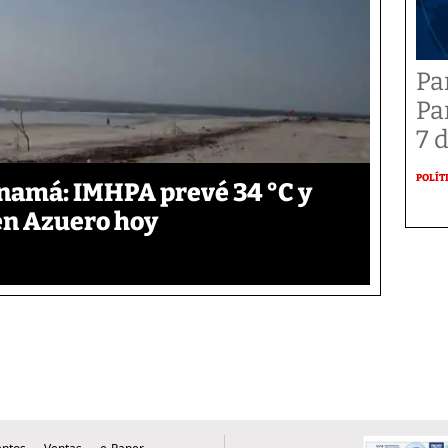
Pa
Pa
7 
POLÍT
anamá: IMHPA prevé 34 °C y
en Azuero hoy