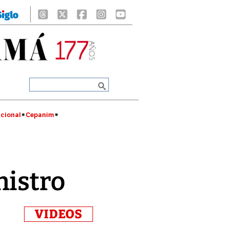
cional
Cepanim
nistro
VIDEOS