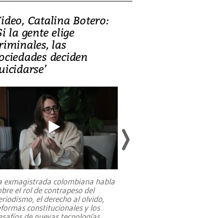
ideo, Catalina Botero:
Video: Lula la
Si la gente elige
candidatura 
riminales, las
promesas de i
ociedades deciden
en defensa, ed
uicidarse’
tierras raras
a exmagistrada colombiana habla
Entre recuerdos y es
obre el rol de contrapeso del
referencias hacia sus
eriodismo, el derecho al olvido,
presidente de Brasil,
eformas constitucionales y los
da Silva, oficializó 
esafíos de nuevas tecnologías
...
candidatura
...