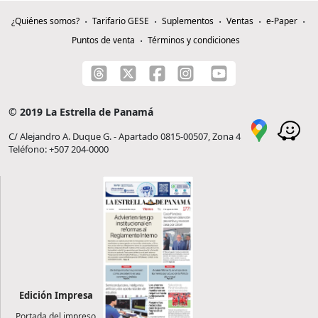
¿Quiénes somos?
Tarifario GESE
Suplementos
Ventas
e-Paper
Puntos de venta
Términos y condiciones
© 2019 La Estrella de Panamá
C/ Alejandro A. Duque G. - Apartado 0815-00507, Zona 4
Teléfono: +507 204-0000
Edición Impresa
Portada del impreso