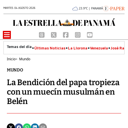
MARTES 04 AGOSTO 2026
23.9°C | PANAMÁ
Últimas Noticias
La Llorona
Venezuela
José Raúl
Inicio
>
Mundo
MUNDO
La Bendición del papa tropieza
con un muecín musulmán en
Belén