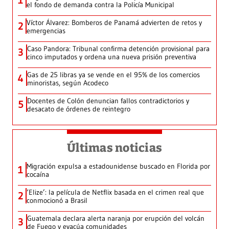
1
el fondo de demanda contra la Policía Municipal
Víctor Álvarez: Bomberos de Panamá advierten de retos y
2
emergencias
Caso Pandora: Tribunal confirma detención provisional para
3
cinco imputados y ordena una nueva prisión preventiva
Gas de 25 libras ya se vende en el 95% de los comercios
4
minoristas, según Acodeco
Docentes de Colón denuncian fallos contradictorios y
5
desacato de órdenes de reintegro
Últimas noticias
Migración expulsa a estadounidense buscado en Florida por
1
cocaína
‘Elize’: la película de Netflix basada en el crimen real que
2
conmocionó a Brasil
Guatemala declara alerta naranja por erupción del volcán
3
de Fuego y evacúa comunidades