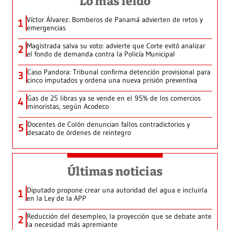
Lo más leído
Víctor Álvarez: Bomberos de Panamá advierten de retos y
1
emergencias
Magistrada salva su voto: advierte que Corte evitó analizar
2
el fondo de demanda contra la Policía Municipal
Caso Pandora: Tribunal confirma detención provisional para
3
cinco imputados y ordena una nueva prisión preventiva
Gas de 25 libras ya se vende en el 95% de los comercios
4
minoristas, según Acodeco
Docentes de Colón denuncian fallos contradictorios y
5
desacato de órdenes de reintegro
Últimas noticias
Diputado propone crear una autoridad del agua e incluirla
1
en la Ley de la APP
Reducción del desempleo, la proyección que se debate ante
2
la necesidad más apremiante