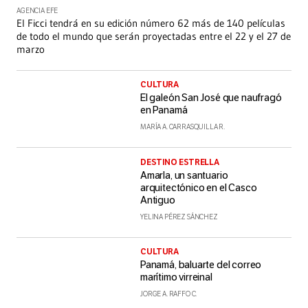
AGENCIA EFE
El Ficci tendrá en su edición número 62 más de 140 películas
de todo el mundo que serán proyectadas entre el 22 y el 27 de
marzo
CULTURA
El galeón San José que naufragó
en Panamá
MARÍA A. CARRASQUILLA R.
DESTINO ESTRELLA
Amarla, un santuario
arquitectónico en el Casco
Antiguo
YELINA PÉREZ SÁNCHEZ
CULTURA
Panamá, baluarte del correo
marítimo virreinal
JORGE A. RAFFO C.