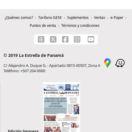
¿Quiénes somos?
Tarifario GESE
Suplementos
Ventas
e-Paper
Puntos de venta
Términos y condiciones
© 2019 La Estrella de Panamá
C/ Alejandro A. Duque G. - Apartado 0815-00507, Zona 4
Teléfono: +507 204-0000
Edición Impresa