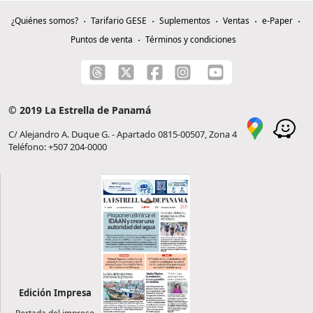
¿Quiénes somos?
Tarifario GESE
Suplementos
Ventas
e-Paper
Puntos de venta
Términos y condiciones
© 2019 La Estrella de Panamá
C/ Alejandro A. Duque G. - Apartado 0815-00507, Zona 4
Teléfono: +507 204-0000
Edición Impresa