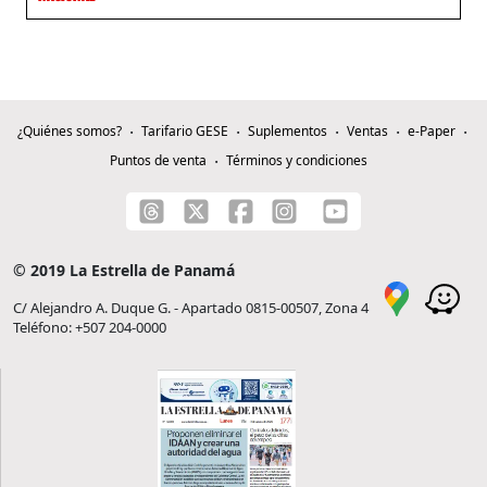
¿Quiénes somos?
Tarifario GESE
Suplementos
Ventas
e-Paper
Puntos de venta
Términos y condiciones
© 2019 La Estrella de Panamá
C/ Alejandro A. Duque G. - Apartado 0815-00507, Zona 4
Teléfono: +507 204-0000