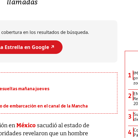
llamadas
 cobertura en los resultados de búsqueda.
a Estrella en Google ↗️
IM
1
pr
zo
resueltas mañana jueves
EN
2
Re
2
io de embarcación en el canal de la Mancha
Su
3
di
México
ión en
sacudió al estado de
Co
4
toridades revelaron que un hombre
Pa