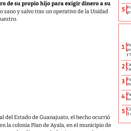
ro de su propio hijo para exigir dinero a su
Pr
5
o sano y salvo tras un operativo de la Unidad
pr
uestro.
Vi
1
pr
y 
Ca
2
Ta
Fo
3
me
Pa
4
lu
Cl
5
3 
al del Estado de Guanajuato, el hecho ocurrió
en la colonia Plan de Ayala, en el municipio de