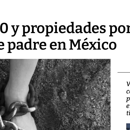
0 y propiedades po
ae padre en México
Israel regala a EE UU su
V
nueva embajada en
c
Jerusalén sobre tierra de
p
familias palestinas
e
t