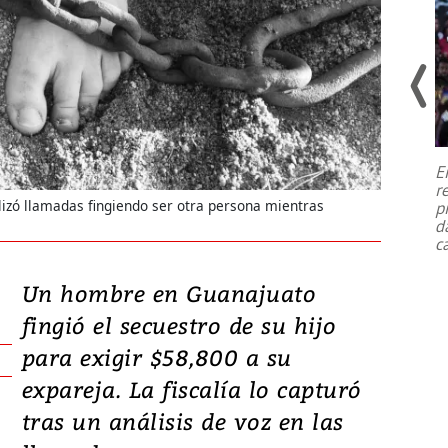
Estados Unidos ha arrendado por
un dólar y durante 99 años a Israel
E
el terreno para su nueva embajada
r
en Jerusalén Oeste, pero esa parcela
lizó llamadas fingiendo ser otra persona mientras
p
perteneció hasta
...
d
c
Un hombre en Guanajuato
fingió el secuestro de su hijo
para exigir $58,800 a su
expareja. La fiscalía lo capturó
tras un análisis de voz en las