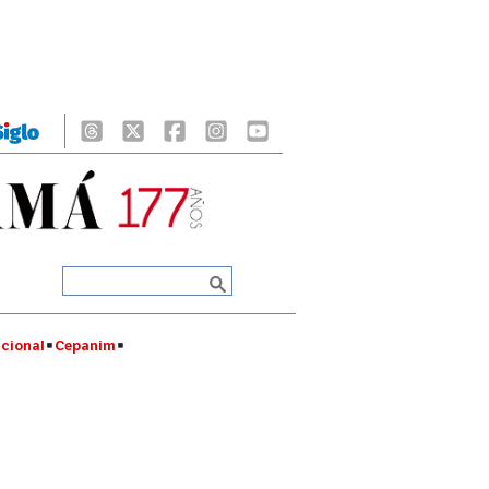
cional
Cepanim