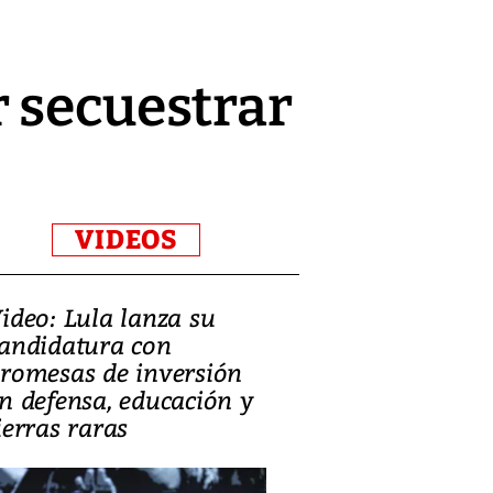
r secuestrar
VIDEOS
ideo: Lula lanza su
Video, Japón:
andidatura con
deja heridos 
romesas de inversión
daños en Ku
n defensa, educación y
ierras raras