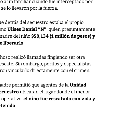
o a un familiar cuando fue interceptado por
e lo llevaron por la fuerza.
e detrás del secuestro estaba el propio
Ulises Daniel “N”
omo
, quien presuntamente
$58,134
(1 millón de pesos) y
 madre del niño
e liberarlo
.
hoso realizó llamadas fingiendo ser otra
scate. Sin embargo, peritos y especialistas
raron vincularlo directamente con el crimen.
Unidad
madre permitió que agentes de la
ecuestro
ubicaran el lugar donde el menor
el niño fue rescatado con vida y
 operativo,
etenido
.