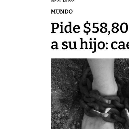
Inicio
>
Mundo
MUNDO
Pide $58,80
a su hijo: c