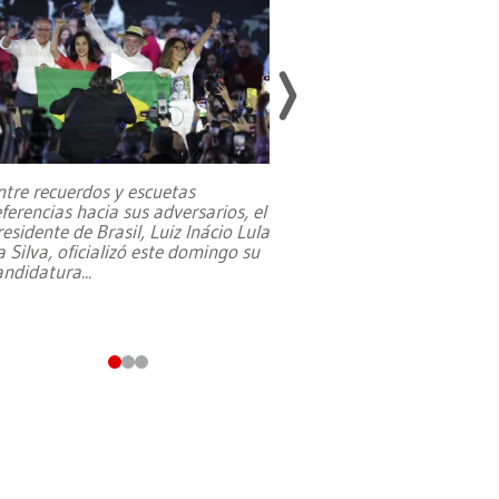
Un fuerte terremoto
7,1 se registró este
julio en la prefectu
ntre recuerdos y escuetas
al sur de Japón, pr
eferencias hacia sus adversarios, el
emergencia de gran
.
residente de Brasil, Luiz Inácio Lula
a Silva, oficializó este domingo su
andidatura
...