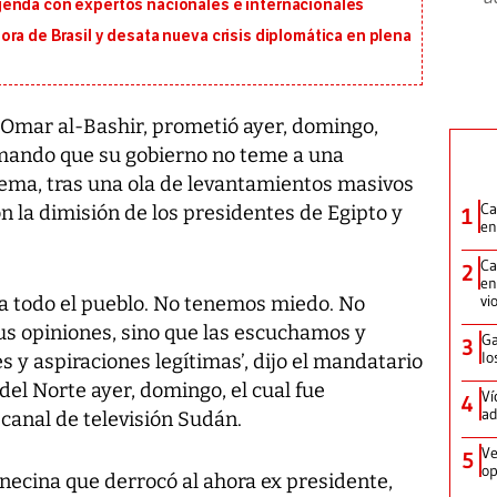
genda con expertos nacionales e internacionales
ra de Brasil y desata nueva crisis diplomática en plena
Omar al-Bashir, prometió ayer, domingo,
irmando que su gobierno no teme a una
tema, tras una ola de levantamientos masivos
Ca
n la dimisión de los presidentes de Egipto y
1
en
Ca
2
en
vi
ra todo el pueblo. No tenemos miedo. No
us opiniones, sino que las escuchamos y
Ga
3
lo
 y aspiraciones legítimas’, dijo el mandatario
el Norte ayer, domingo, el cual fue
Ví
4
ad
 canal de televisión Sudán.
Ve
5
op
necina que derrocó al ahora ex presidente,