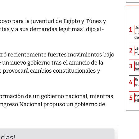
poyo para la juventud de Egipto y Túnez y
De
tas y a sus demandas legítimas’, dijo al-
1
Li
de
Le
2
Mu
stró recientemente fuertes movimientos bajo
e un nuevo gobierno tras el anuncio de la
IM
3
ha
e provocará cambios constitucionales y
Bu
4
re
formación de un gobierno nacional, mientras
Fe
5
FI
ongreso Nacional propuso un gobierno de