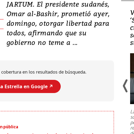
JARTUM. El presidente sudanés,
Video, Japón: Terremoto
V
Omar al-Bashir, prometió ayer,
deja heridos y graves
‘
domingo, otorgar libertad para
daños en Kumamoto
c
todos, afirmando que su
s
gobierno no teme a ...
s
 cobertura en los resultados de búsqueda.
a Estrella en Google ↗️
Un fuerte terremoto de magnitud
7,1 se registró este martes 28 de
julio en la prefectura de Kumamoto,
L
al sur de Japón, provocando una
s
emergencia de gran
...
p
n pública
r
d