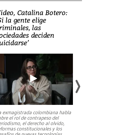
ideo, Catalina Botero:
Video: Lula la
Si la gente elige
candidatura 
riminales, las
promesas de i
ociedades deciden
en defensa, ed
uicidarse’
tierras raras
a exmagistrada colombiana habla
Entre recuerdos y es
obre el rol de contrapeso del
referencias hacia sus
eriodismo, el derecho al olvido,
presidente de Brasil,
eformas constitucionales y los
da Silva, oficializó 
esafíos de nuevas tecnologías
...
candidatura
...