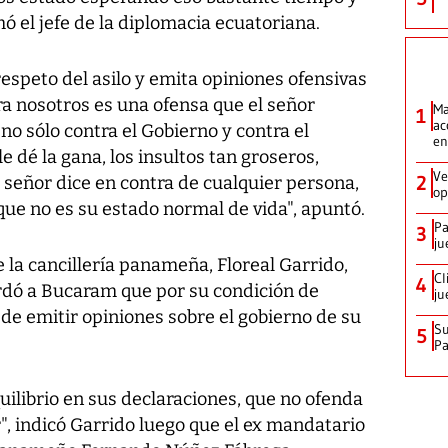
mó el jefe de la diplomacia ecuatoriana.
espeto del asilo y emita opiniones ofensivas
ra nosotros es una ofensa que el señor
Ma
1
ac
no sólo contra el Gobierno y contra el
en
e dé la gana, los insultos tan groseros,
Ve
2
 señor dice en contra de cualquier persona,
op
que no es su estado normal de vida", apuntó.
Pa
3
ju
de la cancillería panameña, Floreal Garrido,
Cl
4
cordó a Bucaram que por su condición de
ju
 de emitir opiniones sobre el gobierno de su
Su
5
P
ilibrio en sus declaraciones, que no ofenda
, indicó Garrido luego que el ex mandatario