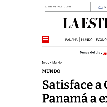
JUEVES 06 AGOSTO 2026
32
PANAMÁ
MUNDO
ECONO
Úl
Inicio
>
Mundo
MUNDO
Satisface a
Panamá a e