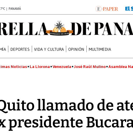
.7°C | PANAMÁ
MÍA
DEPORTES
VIDA Y CULTURA
OPINIÓN
MULTIMEDIA
timas Noticias
La Llorona
Venezuela
José Raúl Mulino
Asamblea Na
 Quito llamado de a
x presidente Buca