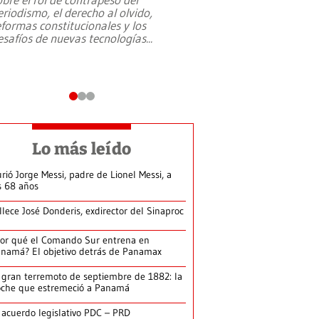
eriodismo, el derecho al olvido,
presidente de Brasil,
eformas constitucionales y los
da Silva, oficializó 
esafíos de nuevas tecnologías
...
candidatura
...
Lo más leído
rió Jorge Messi, padre de Lionel Messi, a
s 68 años
llece José Donderis, exdirector del Sinaproc
or qué el Comando Sur entrena en
namá? El objetivo detrás de Panamax
 gran terremoto de septiembre de 1882: la
che que estremeció a Panamá
 acuerdo legislativo PDC – PRD