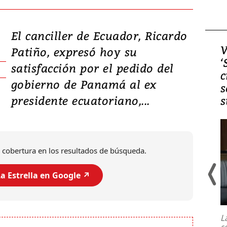
El canciller de Ecuador, Ricardo
Video, Japón: Terremoto
V
Patiño, expresó hoy su
deja heridos y graves
‘
satisfacción por el pedido del
daños en Kumamoto
c
gobierno de Panamá al ex
s
presidente ecuatoriano,...
s
 cobertura en los resultados de búsqueda.
a Estrella en Google ↗️
Un fuerte terremoto de magnitud
7,1 se registró este martes 28 de
julio en la prefectura de Kumamoto,
L
al sur de Japón, provocando una
s