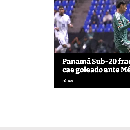
Panamá Sub-20 frac
cae goleado ante M
FÚTBOL