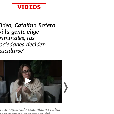
VIDEOS
ideo, Catalina Botero:
Video: Lula la
Si la gente elige
candidatura 
riminales, las
promesas de i
ociedades deciden
en defensa, ed
uicidarse’
tierras raras
a exmagistrada colombiana habla
Entre recuerdos y es
obre el rol de contrapeso del
referencias hacia sus