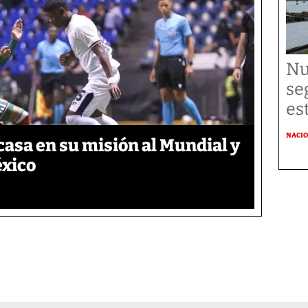
Nu
se
es
NACI
asa en su misión al Mundial y
éxico