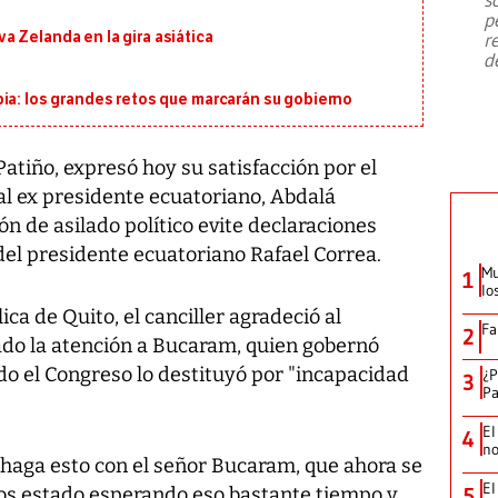
emergencia de gran
...
p
 Zelanda en la gira asiática
r
d
ia: los grandes retos que marcarán su gobierno
Patiño, expresó hoy su satisfacción por el
l ex presidente ecuatoriano, Abdalá
n de asilado político evite declaraciones
 del presidente ecuatoriano Rafael Correa.
Mu
1
lo
ca de Quito, el canciller agradeció al
Fa
2
do la atención a Bucaram, quien gobernó
do el Congreso lo destituyó por "incapacidad
¿P
3
Pa
El
4
no
haga esto con el señor Bucaram, que ahora se
El
os estado esperando eso bastante tiempo y
5