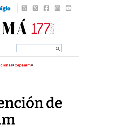
cional
Cepanim
tención de
ram