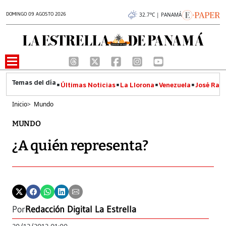
DOMINGO 09 AGOSTO 2026
32.7°C | PANAMÁ
Últimas Noticias
La Llorona
Venezuela
José Raúl
Inicio
>
Mundo
MUNDO
¿A quién representa?
Por
Redacción Digital La Estrella