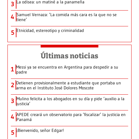
La odisea: un matiné a la panameña
3
Samuel Vernaza: ‘La comida más cara es la que no se
4
tiene’
Etnicidad, estereotipo y criminalidad
5
Últimas noticias
Messi ya se encuentra en Argentina para despedir a su
1
padre
Detienen provisionalmente a estudiante que portaba un
2
arma en el Instituto José Dolores Moscote
Mulino felicita a los abogados en su día y pide ‘auxilio a la
3
justicia’
APEDE creará un observatorio para ‘fiscalizar’ la justicia en
4
Panamá
¡Bienvenido, señor Edgar!
5