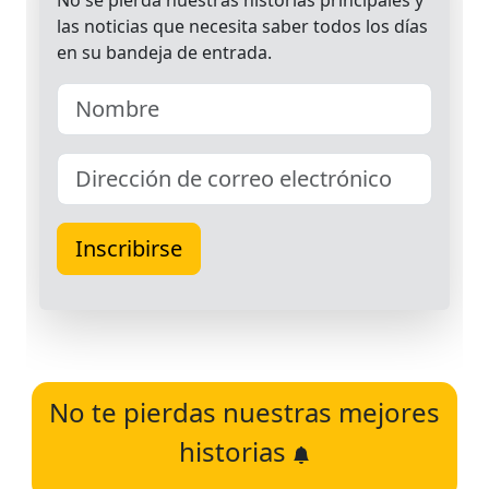
No te pierdas nuestras mejores
historias