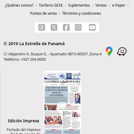
¿Quiénes somos?
Tarifario GESE
Suplementos
Ventas
e-Paper
Puntos de venta
Términos y condiciones
© 2019 La Estrella de Panamá
C/ Alejandro A. Duque G. - Apartado 0815-00507, Zona 4
Teléfono: +507 204-0000
Edición Impresa
Portada del impreso