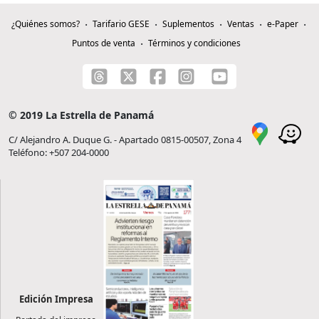
¿Quiénes somos?
Tarifario GESE
Suplementos
Ventas
e-Paper
Puntos de venta
Términos y condiciones
© 2019 La Estrella de Panamá
C/ Alejandro A. Duque G. - Apartado 0815-00507, Zona 4
Teléfono: +507 204-0000
Edición Impresa