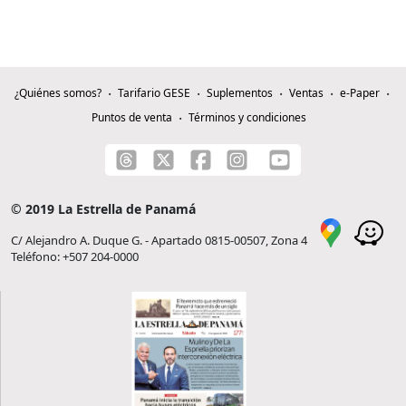
¿Quiénes somos?
Tarifario GESE
Suplementos
Ventas
e-Paper
Puntos de venta
Términos y condiciones
© 2019 La Estrella de Panamá
C/ Alejandro A. Duque G. - Apartado 0815-00507, Zona 4
Teléfono: +507 204-0000