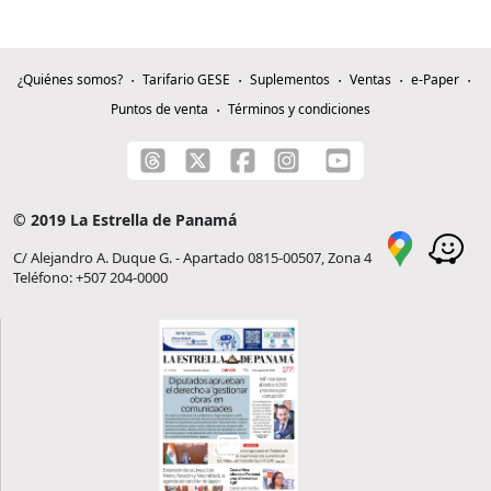
¿Quiénes somos?
Tarifario GESE
Suplementos
Ventas
e-Paper
Puntos de venta
Términos y condiciones
© 2019 La Estrella de Panamá
C/ Alejandro A. Duque G. - Apartado 0815-00507, Zona 4
Teléfono: +507 204-0000