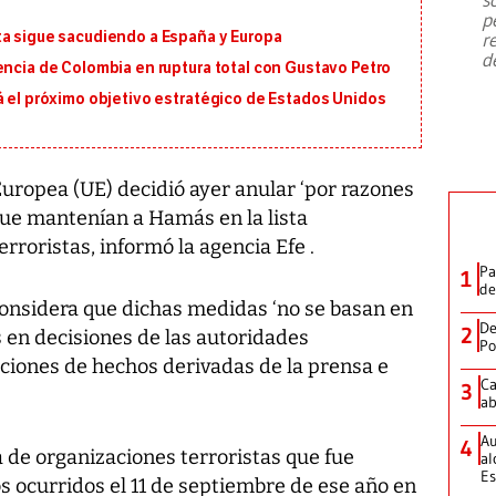
emergencia de gran
...
p
ta sigue sacudiendo a España y Europa
r
d
encia de Colombia en ruptura total con Gustavo Petro
á el próximo objetivo estratégico de Estados Unidos
Europea (UE) decidió ayer anular ‘por razones
ue mantenían a Hamás en la lista
rroristas, informó la agencia Efe .
Pa
1
de
considera que dichas medidas ‘no se basan en
De
2
en decisiones de las autoridades
Po
ciones de hechos derivadas de la prensa e
Ca
3
ab
Au
4
a de organizaciones terroristas que fue
al
Es
s ocurridos el 11 de septiembre de ese año en