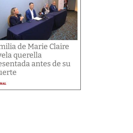
milia de Marie Claire
vela querella
esentada antes de su
erte
ONAL