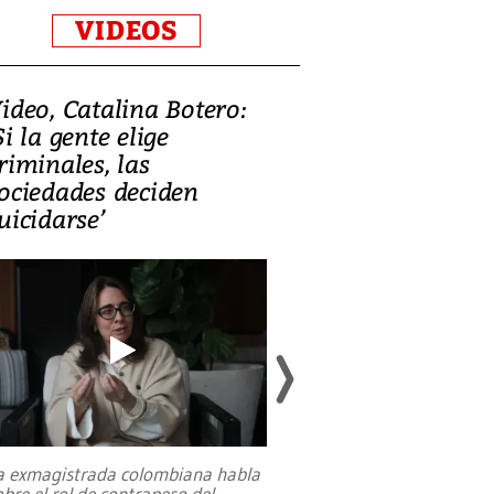
VIDEOS
ideo, Catalina Botero:
Video: Lula la
Si la gente elige
candidatura 
riminales, las
promesas de i
ociedades deciden
en defensa, ed
uicidarse’
tierras raras
a exmagistrada colombiana habla
Entre recuerdos y es
obre el rol de contrapeso del
referencias hacia sus