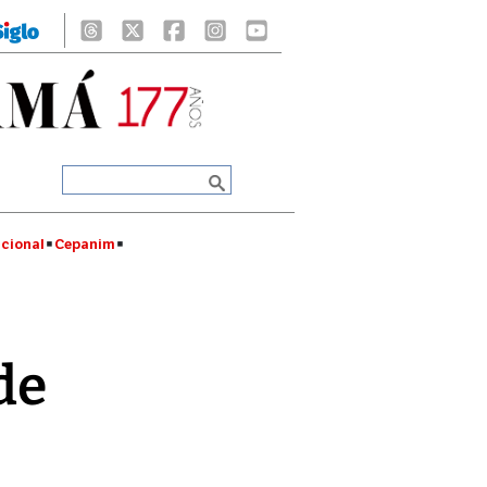
cional
Cepanim
de