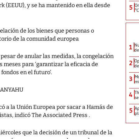
k (EEUU), y se ha mantenido en ella desde
On
5
°C
gelación de los bienes que personas o
torio de la comunidad europea
Nu
1
de
 pesar de anular las medidas, la congelación
Op
2
 meses para ‘garantizar la eficacia de
de
fondos en el futuro’.
Mo
3
mi
TANYAHU
Th
4
se
ticó a la Unión Europea por sacar a Hamás de
Ap
5
pl
istas, indicó The Associated Press .
rcoles que la decisión de un tribunal de la