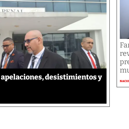
Fa
re
pr
mu
apelaciones, desistimientos y
NACI