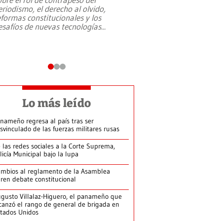
eriodismo, el derecho al olvido,
presidente de Brasil,
eformas constitucionales y los
da Silva, oficializó 
esafíos de nuevas tecnologías
...
candidatura
...
Lo más leído
nameño regresa al país tras ser
svinculado de las fuerzas militares rusas
 las redes sociales a la Corte Suprema,
licía Municipal bajo la lupa
mbios al reglamento de la Asamblea
ren debate constitucional
gusto Villalaz-Higuero, el panameño que
canzó el rango de general de brigada en
tados Unidos