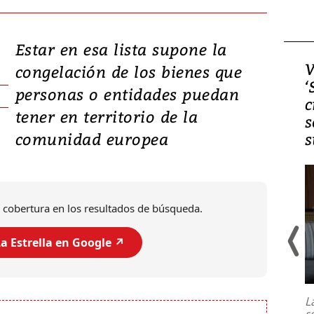
Estar en esa lista supone la
Video, Japón: Terremoto
V
congelación de los bienes que
deja heridos y graves
‘
personas o entidades puedan
daños en Kumamoto
c
tener en territorio de la
s
comunidad europea
s
 cobertura en los resultados de búsqueda.
a Estrella en Google ↗️
Un fuerte terremoto de magnitud
7,1 se registró este martes 28 de
julio en la prefectura de Kumamoto,
L
al sur de Japón, provocando una
s