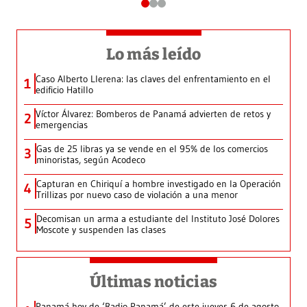
Lo más leído
Caso Alberto Llerena: las claves del enfrentamiento en el
1
edificio Hatillo
Víctor Álvarez: Bomberos de Panamá advierten de retos y
2
emergencias
Gas de 25 libras ya se vende en el 95% de los comercios
3
minoristas, según Acodeco
Capturan en Chiriquí a hombre investigado en la Operación
4
Trillizas por nuevo caso de violación a una menor
Decomisan un arma a estudiante del Instituto José Dolores
5
Moscote y suspenden las clases
Últimas noticias
Panamá hoy de ‘Radio Panamá’ de este jueves 6 de agosto