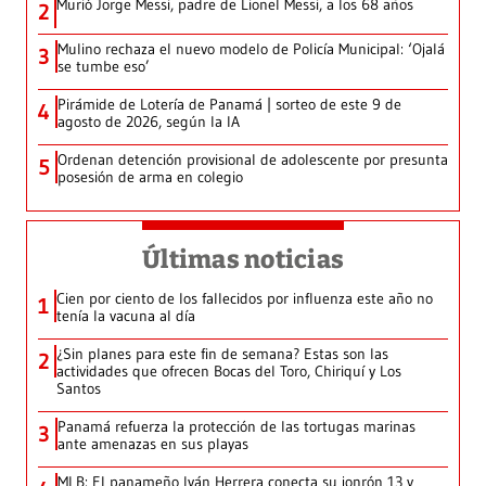
Murió Jorge Messi, padre de Lionel Messi, a los 68 años
2
Mulino rechaza el nuevo modelo de Policía Municipal: ‘Ojalá
3
se tumbe eso’
Pirámide de Lotería de Panamá | sorteo de este 9 de
4
agosto de 2026, según la IA
Ordenan detención provisional de adolescente por presunta
5
posesión de arma en colegio
Últimas noticias
Cien por ciento de los fallecidos por influenza este año no
1
tenía la vacuna al día
¿Sin planes para este fin de semana? Estas son las
2
actividades que ofrecen Bocas del Toro, Chiriquí y Los
Santos
Panamá refuerza la protección de las tortugas marinas
3
ante amenazas en sus playas
MLB: El panameño Iván Herrera conecta su jonrón 13 y