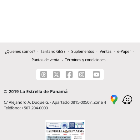
¿Quiénes somos?
Tarifario GESE
Suplementos
Ventas
e-Paper
Puntos de venta
Términos y condiciones
© 2019 La Estrella de Panamá
C/ Alejandro A. Duque G. - Apartado 0815-00507, Zona 4
Teléfono: +507 204-0000