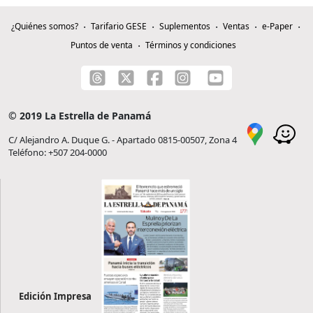
¿Quiénes somos?
Tarifario GESE
Suplementos
Ventas
e-Paper
Puntos de venta
Términos y condiciones
© 2019 La Estrella de Panamá
C/ Alejandro A. Duque G. - Apartado 0815-00507, Zona 4
Teléfono: +507 204-0000
Edición Impresa